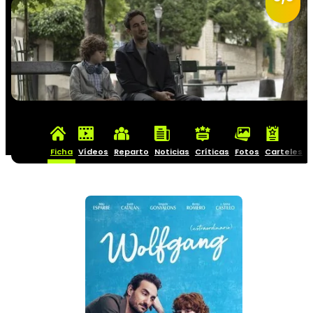
Ficha
Vídeos
Reparto
Noticias
Críticas
Fotos
Carteles