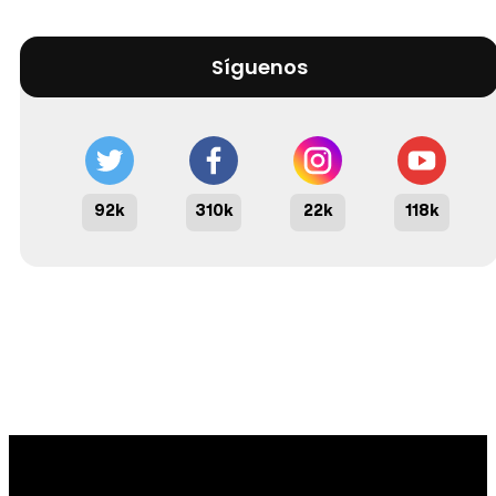
Síguenos
92k
310k
22k
118k