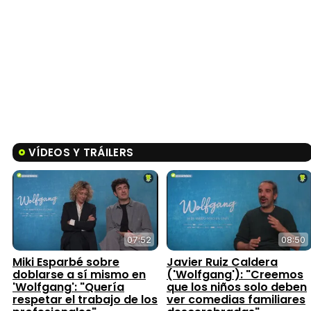
VÍDEOS Y TRÁILERS
07:52
08:50
Miki Esparbé sobre
Javier Ruiz Caldera
doblarse a sí mismo en
('Wolfgang'): "Creemos
'Wolfgang': "Quería
que los niños solo deben
respetar el trabajo de los
ver comedias familiares