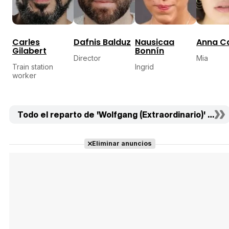
Carles
Dafnis Balduz
Nausicaa
Anna Ca
Gilabert
Bonnín
Director
Mia
Train station
Ingrid
worker
Todo el reparto de 'Wolfgang (Extraordinario)' (12)
Eliminar anuncios