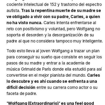
cociente intelectual de 152 y trastorno del espectro
Tráiler 'Vida perra' (2026)
autista.
Tras la repentina muerte de su madre se
ve obligado a vivir con su padre, Carles, a quien
no ha visto nunca.
Carles intenta enfrentarse al
reto con positivismo y voluntad, pero Wolfgang no
soporta el desorden y la desorganización de su
Tráiler Oficial en VOSE 'The Audacity'
padre al que no considera tampoco muy inteligente.
Todo esto lleva al joven Wolfgang a trazar un plan
para conseguir su sueño que consiste en seguir los
pasos de su madre y entrar a la academia de
Tráiler en español 'Outcome' (2026)
música Grimald de París donde ella estudió para así
convertirse en el mejor pianista del mundo.
Carles
lo descubre y es ahí cuando se enfrenta a una
difícil decisión
entre su carrera como actor o su
Tráiler 'Do Not Enter' (2026)
faceta de padre.
'Wolfgang (Extraordinario)' es una feel good