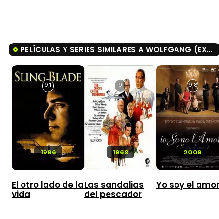
PELÍCULAS Y SERIES SIMILARES A WOLFGANG (EXTRAORDINARIO)
9,1
9
9,8
1996
1968
2009
El otro lado de la
Las sandalias
Yo soy el amo
vida
del pescador