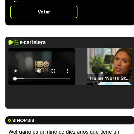
...
Votar
Tráiler 'North Star' (2023)
Tráiler en español de 'La isla olvidada'
SINOPSIS
Wolfgang es un niño de diez años que tiene un