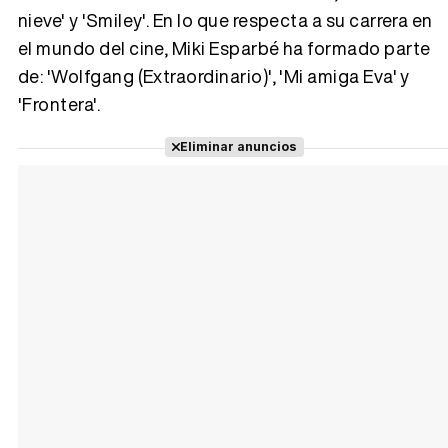
nieve' y 'Smiley'. En lo que respecta a su carrera en
el mundo del cine, Miki Esparbé ha formado parte
de: 'Wolfgang (Extraordinario)', 'Mi amiga Eva' y
'Frontera'.
Tráiler Oficial en VOSE 'The Audacity'
Eliminar anuncios
Tráiler en español 'Outcome' (2026)
Tráiler 'Do Not Enter' (2026)