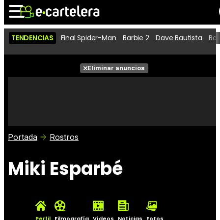
TENDENCIAS
Final Spider-Man
Barbie 2
Dave Bautista
Ba
Noticias
Cartelera
Películas
Eliminar anuncios
Series
Vídeos
Taquilla
Fotos
Premios
Rostros
Críticas
Entradas
Portada
Rostros
Miki Esparbé
Perfil
Filmografía
Vídeos
Noticias
Fotos