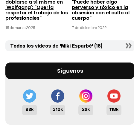
doblarse a sí mismo en
"Puede haber algo
'Wolfgang': "Quería
perverso y tóxico en la
respetar el trabajo de los
obsesión con el culto al
profesionales"
cuerpo"
15 de marzo 2025
7 de diciembre 2022
Todos los vídeos de 'Miki Esparbé' (16)
Síguenos
92k
310k
22k
118k