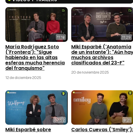
11:18
11:29
María Rodríguez Soto
Miki Esparbé ('Anatomía
('Frontera'): "Sigue
de un instante'): "Aún ha
habiendo en las altas
muchos archivos
esferas mucha herencia
clasificados del 23-F"
del franquismo"
20 de noviembre 2025
12 de diciembre 2025
07:52
8:21
Miki Esparbé sobre
Carlos Cuevas ('Smiley')