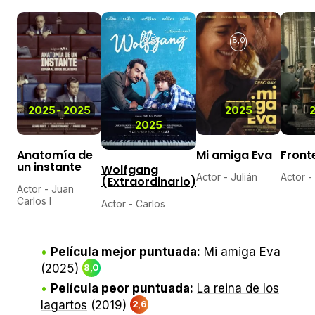
6,5
8,0
2025
-
2025
2025
2025
Anatomía de
Mi amiga Eva
Front
un instante
Wolfgang
Actor - Julián
Actor -
(Extraordinario)
Actor - Juan
Carlos I
Actor - Carlos
Película mejor puntuada:
Mi amiga Eva
(2025)
8,0
Película peor puntuada:
La reina de los
lagartos
(2019)
2,6