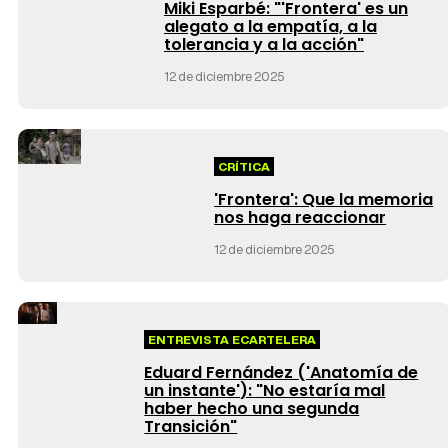
Miki Esparbé: "'Frontera' es un
alegato a la empatía, a la
tolerancia y a la acción"
12 de diciembre 2025
CRÍTICA
'Frontera': Que la memoria
nos haga reaccionar
12 de diciembre 2025
ENTREVISTA ECARTELERA
Eduard Fernández ('Anatomía de
un instante'): "No estaría mal
haber hecho una segunda
Transición"