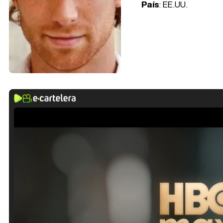
País
: EE.UU.