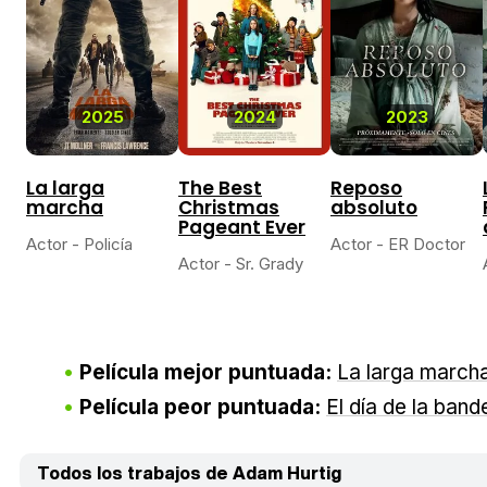
2025
2024
2023
La larga
The Best
Reposo
marcha
Christmas
absoluto
Pageant Ever
Actor - Policía
Actor - ER Doctor
Actor - Sr. Grady
Película mejor puntuada:
La larga march
Película peor puntuada:
El día de la band
Todos los trabajos de Adam Hurtig