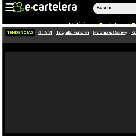
Noticias
Cartelera
P
TENDENCIAS
GTA VI
Taquilla España
Fracasos Disney
Sp
Noticias
Cartelera
Vídeos
Taquilla
Rostros
Críticas