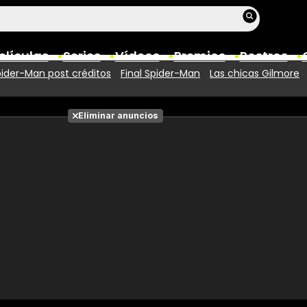
elículas
Series
Vídeos
Premios
Rostros
ider-Man post créditos
Final Spider-Man
Las chicas Gilmore
Películas
Eliminar anuncios
Fotos
Entradas