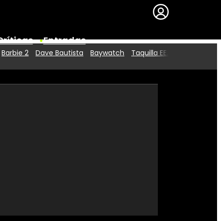
Críticas
Entradas
Barbie 2
Dave Bautista
Baywatch
Taquilla EE.UU.
Series
Premios