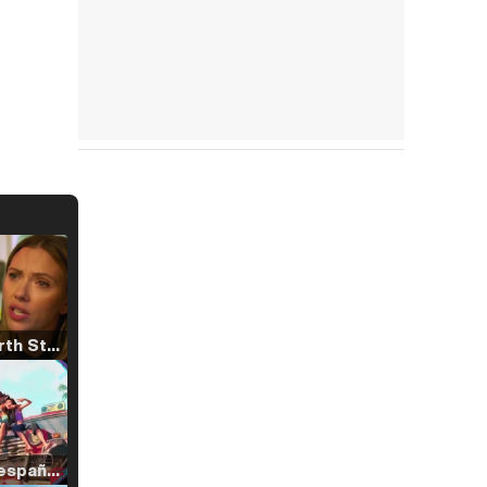
Tráiler 'North Star' (2023)
Tráiler en español de 'La isla olvidada'