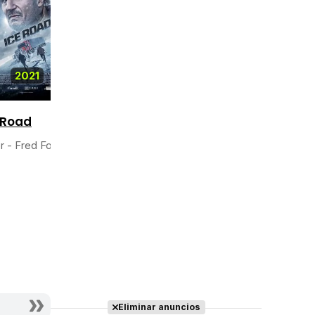
2021
2021
2020
 Road
El día de la
Nadie
r - Fred Ford
bandera
Actor - Police
Actor - City Pages
Editor
Eliminar anuncios