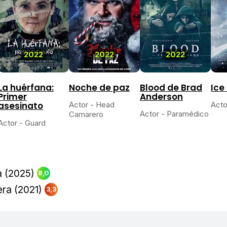
2022
2022
2022
La huérfana:
Noche de paz
Blood de Brad
Ice
Primer
Anderson
asesinato
Actor - Head
Acto
Actor - Paramédico
Camarero
Actor - Guard
a
(2025)
8,0
era
(2021)
3,3