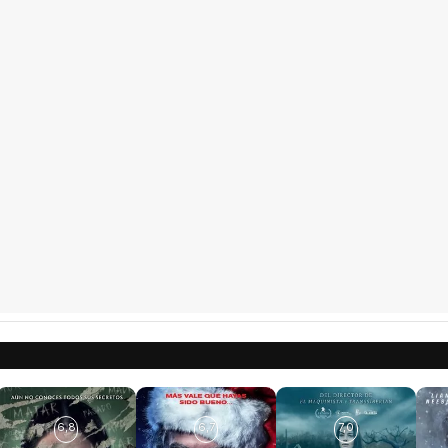
6,8
6,7
7,0