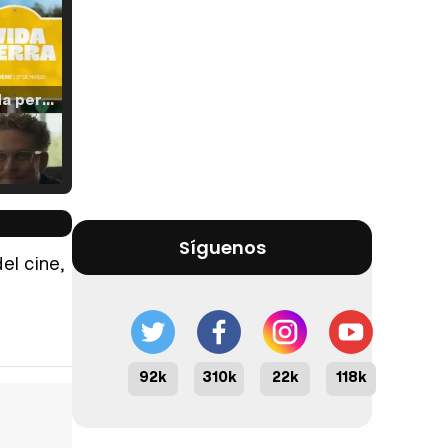
Tráiler 'Vida perra' (2026)
Tráiler Oficial en VOSE 'The Audacity'
Síguenos
el cine,
Tráiler en español 'Outcome' (2026)
92k
310k
22k
118k
Tráiler 'Do Not Enter' (2026)