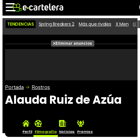
TENDENCIAS
Spring Breakers 2
Más que rivales
X Men
GTA
Noticias
Cartelera
Películas
Eliminar anuncios
Series
Vídeos
Taquilla
Fotos
Premios
Rostros
Críticas
Entradas
Portada
Rostros
Alauda Ruiz de Azúa
Perfil
Filmografía
Noticias
Premios