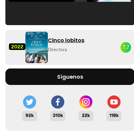
Tráiler en español de 'La isla olvidada'
Cinco lobitos
2022
7,7
Directora
Tráiler 'Vida perra' (2026)
Síguenos
Tráiler Oficial en VOSE 'The Audacity'
92k
310k
22k
118k
Tráiler en español 'Outcome' (2026)