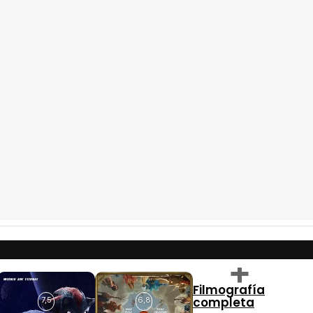
Filmografía
completa
7,5
6,8