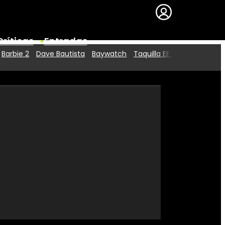
Críticas
Entradas
Barbie 2
Dave Bautista
Baywatch
Taquilla EE.UU.
Series
Premios