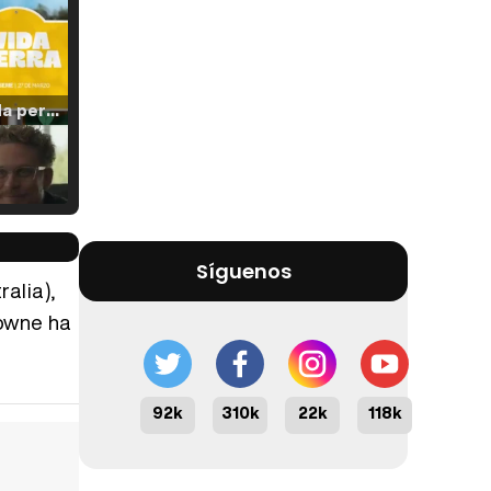
Tráiler 'Vida perra' (2026)
Tráiler Oficial en VOSE 'The Audacity'
Síguenos
alia),
rowne ha
Tráiler en español 'Outcome' (2026)
92k
310k
22k
118k
Tráiler 'Do Not Enter' (2026)