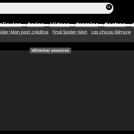
elículas
Series
Vídeos
Premios
Rostros
ider-Man post créditos
Final Spider-Man
Las chicas Gilmore
Películas
Eliminar anuncios
Fotos
Entradas