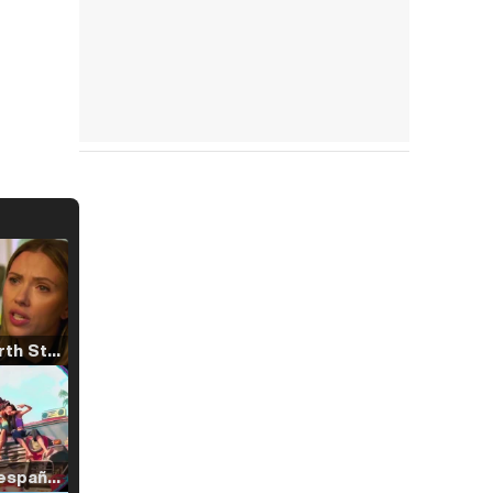
Tráiler 'North Star' (2023)
Tráiler en español de 'La isla olvidada'