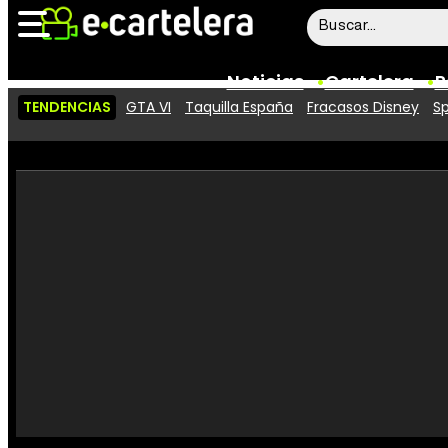
Noticias
Cartelera
P
TENDENCIAS
GTA VI
Taquilla España
Fracasos Disney
Sp
Noticias
Cartelera
Vídeos
Taquilla
Rostros
Críticas