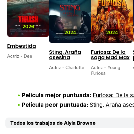
2026
2024
2024
Embestida
Sting. Araña
Furiosa: De la
Actriz - Dee
asesina
saga Mad Max
Actriz - Charlotte
Actriz - Young
Furiosa
Película mejor puntuada:
Furiosa: De la
Película peor puntuada:
Sting. Araña ase
Todos los trabajos de Alyla Browne