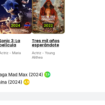
2024
2022
Sonic 3: La
Tres mil años
película
esperándote
Actriz - Maria
Actriz - Young
Alithea
 saga Mad Max
(2024)
7,9
sina
(2024)
4,9