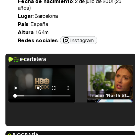
Fecha de nacimiento
:
2 de julio de 2001 (25
años)
Lugar
: Barcelona
País
: España
Altura
: 1,64m
Redes sociales
:
Instagram
Tráiler 'North Star' (2023)
Tráiler en español de 'La isla olvidada'
BIOGRAFÍA