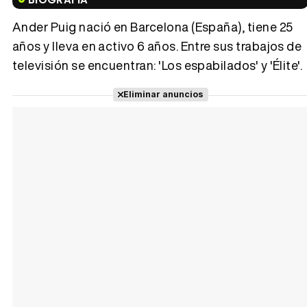
Ander Puig nació en Barcelona (España), tiene 25
años y lleva en activo 6 años. Entre sus trabajos de
televisión se encuentran: 'Los espabilados' y 'Élite'.
Tráiler 'Vida perra' (2026)
Eliminar anuncios
Tráiler Oficial en VOSE 'The Audacity'
Tráiler en español 'Outcome' (2026)
Tráiler 'Do Not Enter' (2026)