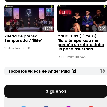
39:15
9:01
Rueda de prensa
Carla Díaz ('Élite' 6):
Temporada 7 'Élite'
"Esta temporada me
parecía un reto, estaba
18 de octubre 2023
un poco asustada"
15 de noviembre 2022
Todos los vídeos de 'Ander Puig' (2)
Síguenos