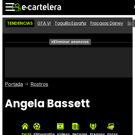
TENDENCIAS
GTA VI
Taquilla España
Fracasos Disney
Spi
Noticias
Cartelera
Películas
Eliminar anuncios
Series
Vídeos
Taquilla
Fotos
Premios
Rostros
Críticas
Entradas
Portada
Rostros
Angela Bassett
Perfil
Filmografía
Vídeos
Noticias
Premios
Fotos