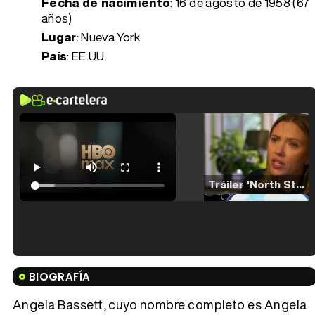
Fecha de nacimiento
:
16 de agosto de 1958 (67
años)
Lugar
: Nueva York
País
: EE.UU.
Tráiler 'North Star' (2023)
Tráiler en español de 'La isla olvidada'
BIOGRAFÍA
Angela Bassett, cuyo nombre completo es Angela