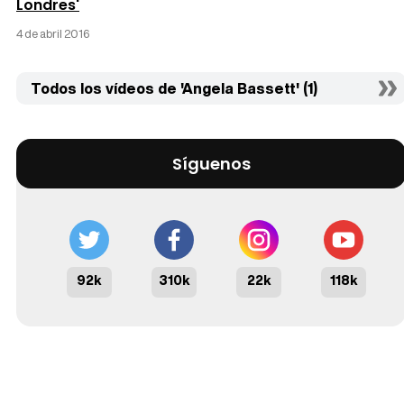
Londres'
4 de abril 2016
Todos los vídeos de 'Angela Bassett' (1)
Síguenos
92k
310k
22k
118k