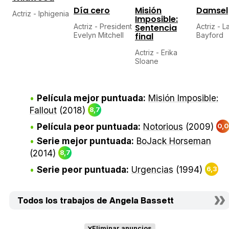
Día cero
Misión
Damsel
Actriz - Iphigenia
Imposible:
Actriz - President
Sentencia
Actriz - L
Evelyn Mitchell
final
Bayford
Actriz - Erika
Sloane
Película mejor puntuada:
Misión Imposible:
Fallout
(2018)
8,7
Película peor puntuada:
Notorious
(2009)
0,0
Serie mejor puntuada:
BoJack Horseman
(2014)
8,7
Serie peor puntuada:
Urgencias
(1994)
6,3
Todos los trabajos de Angela Bassett
Eliminar anuncios