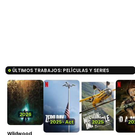
ÚLTIMOS TRABAJOS: PELÍCULAS Y SERIES
7,1
5,
2026
2025
-
Act
2025
20
Wildwood