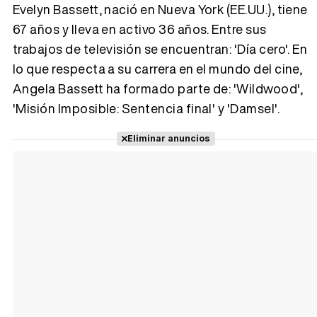
Evelyn Bassett, nació en Nueva York (EE.UU.), tiene
67 años y lleva en activo 36 años. Entre sus
Tráiler 'Vida perra' (2026)
trabajos de televisión se encuentran: 'Día cero'. En
lo que respecta a su carrera en el mundo del cine,
Angela Bassett ha formado parte de: 'Wildwood',
'Misión Imposible: Sentencia final' y 'Damsel'.
Tráiler Oficial en VOSE 'The Audacity'
Eliminar anuncios
Tráiler en español 'Outcome' (2026)
Tráiler 'Do Not Enter' (2026)