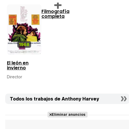
Filmografía
completa
8,8
1968
El león en
invierno
Director
Todos los trabajos de Anthony Harvey
Eliminar anuncios