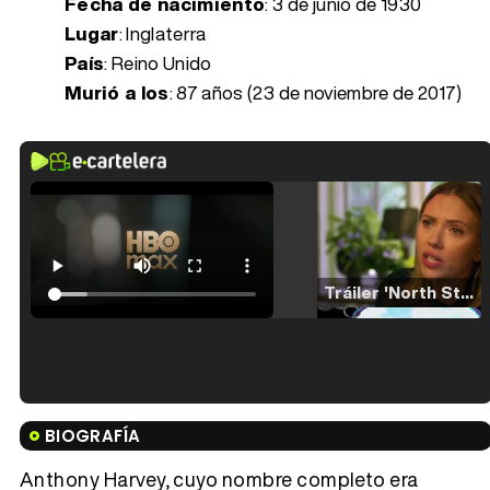
Fecha de nacimiento
:
3 de junio de 1930
Lugar
: Inglaterra
País
: Reino Unido
Murió a los
:
87 años (23 de noviembre de 2017)
Tráiler 'North Star' (2023)
Tráiler en español de 'La isla olvidada'
BIOGRAFÍA
Anthony Harvey, cuyo nombre completo era