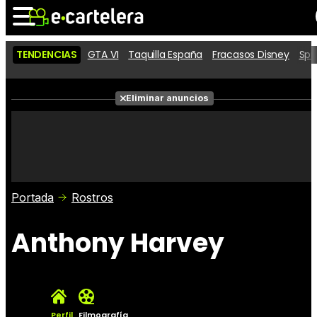
TENDENCIAS
GTA VI
Taquilla España
Fracasos Disney
Spi
Noticias
Cartelera
Películas
Eliminar anuncios
Series
Vídeos
Taquilla
Fotos
Premios
Rostros
Críticas
Entradas
Portada
Rostros
Anthony Harvey
Perfil
Filmografía