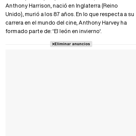
Anthony Harrison, nació en Inglaterra (Reino
Unido), murió a los 87 años. En lo que respecta a su
Tráiler 'Vida perra' (2026)
carrera en el mundo del cine, Anthony Harvey ha
formado parte de: 'El león en invierno'.
Eliminar anuncios
Tráiler Oficial en VOSE 'The Audacity'
Tráiler en español 'Outcome' (2026)
Tráiler 'Do Not Enter' (2026)