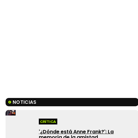
NOTICIAS
CRÍTICA
'¿Dónde está Anne Frank?': La
memoria de la amistad