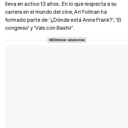
lleva en activo 13 años.. En lo que respecta a su
carrera en el mundo del cine, Ari Folman ha
Tráiler 'Vida perra' (2026)
formado parte de: '¿Dónde está Anne Frank?', 'El
congreso' y 'Vals con Bashir'.
Eliminar anuncios
Tráiler Oficial en VOSE 'The Audacity'
Tráiler en español 'Outcome' (2026)
Tráiler 'Do Not Enter' (2026)