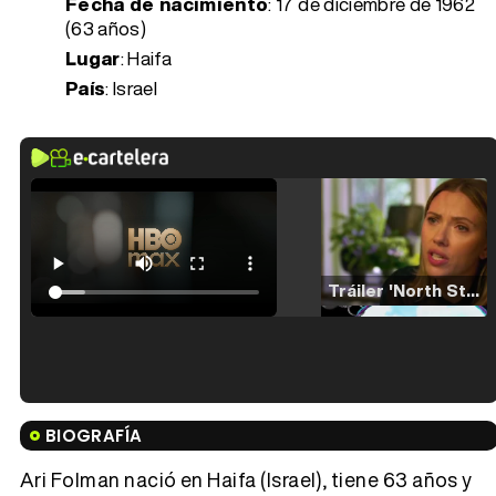
Fecha de nacimiento
:
17 de diciembre de 1962
(63 años)
Lugar
: Haifa
País
: Israel
Tráiler 'North Star' (2023)
Tráiler en español de 'La isla olvidada'
BIOGRAFÍA
Ari Folman nació en Haifa (Israel), tiene 63 años y