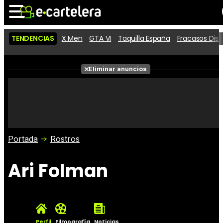
TENDENCIAS
X Men
GTA VI
Taquilla España
Fracasos Dis
Noticias
Cartelera
Películas
Eliminar anuncios
Series
Vídeos
Taquilla
Fotos
Premios
Rostros
Críticas
Entradas
Portada
Rostros
Ari Folman
Perfil
Filmografía
Noticias