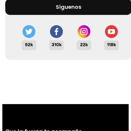
Síguenos
92k
310k
22k
118k