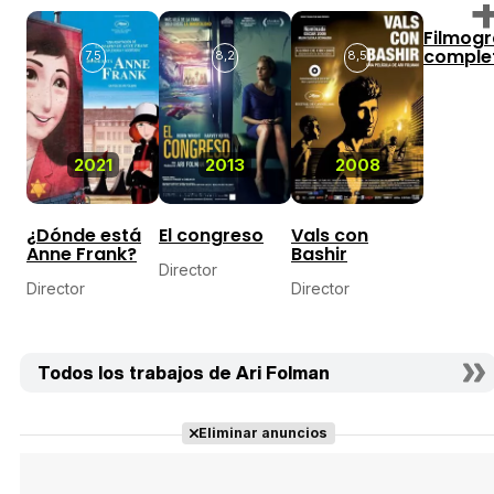
Filmogr
comple
7,5
8,2
8,5
2021
2013
2008
¿Dónde está
El congreso
Vals con
Anne Frank?
Bashir
Director
Director
Director
Todos los trabajos de Ari Folman
Eliminar anuncios