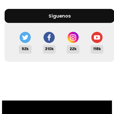
Síguenos
92k
310k
22k
118k