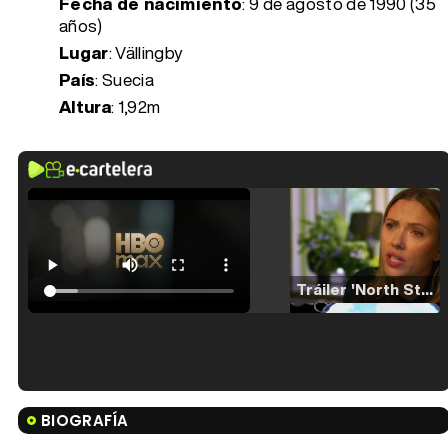
Fecha de nacimiento
:
9 de agosto de 1990 (35
años)
Lugar
: Vällingby
País
: Suecia
Altura
: 1,92m
Tráiler 'North Star' (2023)
Tráiler en español de 'La isla olvidada'
BIOGRAFÍA