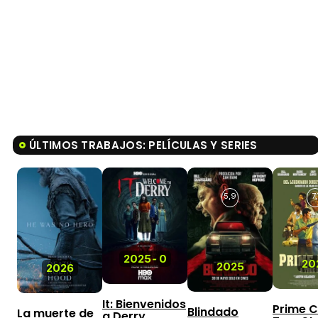
ÚLTIMOS TRABAJOS: PELÍCULAS Y SERIES
5,9
7,
2025
-
0
20
2025
2026
It: Bienvenidos
Prime C
Blindado
La muerte de
a Derry