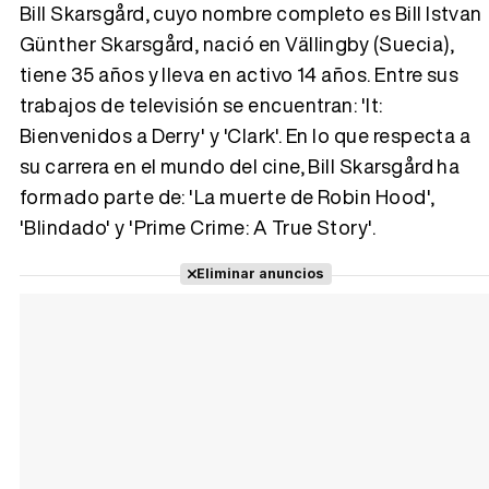
Bill Skarsgård, cuyo nombre completo es Bill Istvan
Günther Skarsgård, nació en Vällingby (Suecia),
tiene 35 años y lleva en activo 14 años. Entre sus
Tráiler 'Vida perra' (2026)
trabajos de televisión se encuentran: 'It:
Bienvenidos a Derry' y 'Clark'. En lo que respecta a
su carrera en el mundo del cine, Bill Skarsgård ha
formado parte de: 'La muerte de Robin Hood',
Tráiler Oficial en VOSE 'The Audacity'
'Blindado' y 'Prime Crime: A True Story'.
Eliminar anuncios
Tráiler en español 'Outcome' (2026)
Tráiler 'Do Not Enter' (2026)