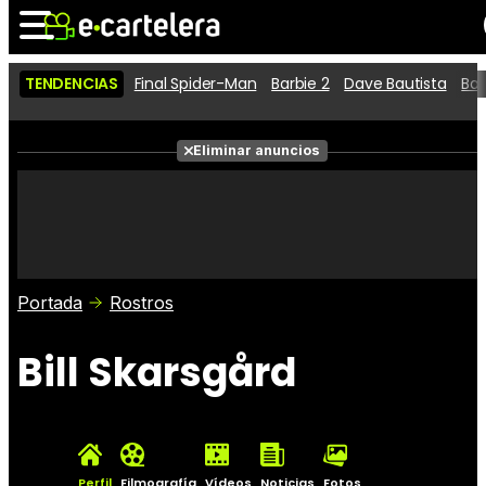
TENDENCIAS
Final Spider-Man
Barbie 2
Dave Bautista
Ba
Noticias
Cartelera
Películas
Eliminar anuncios
Series
Vídeos
Taquilla
Fotos
Premios
Rostros
Críticas
Entradas
Portada
Rostros
Bill Skarsgård
Perfil
Filmografía
Vídeos
Noticias
Fotos