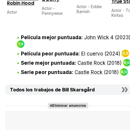
True St
Robin Hood
Actor - Eddie
Actor -
Actor - T
Barrish
Actor
Pennywise
Kiritsis
Película mejor puntuada:
John Wick 4
(2023
7,9
Película peor puntuada:
El cuervo
(2024)
5,5
Serie mejor puntuada:
Castle Rock
(2018)
8,0
Serie peor puntuada:
Castle Rock
(2018)
8,0
Todos los trabajos de Bill Skarsgård
Eliminar anuncios