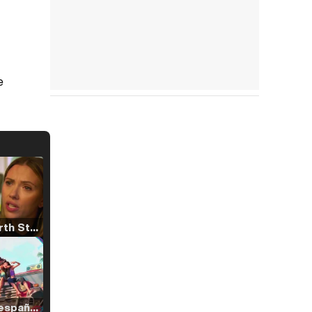
e
Tráiler 'North Star' (2023)
Tráiler en español de 'La isla olvidada'