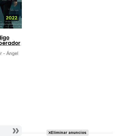
2022
2021
-
2021
2021
-
0
igo
perador
El tiempo que
Entrevías
te doy
r - Ángel
Actor - Saavedra
Actor - Luis Miguel
Eliminar anuncios