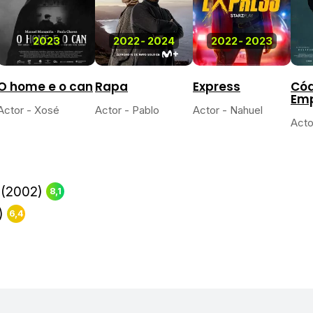
2023
2022
-
2024
2022
-
2023
O home e o can
Rapa
Express
Cód
Em
Actor - Xosé
Actor - Pablo
Actor - Nahuel
Acto
(2002)
8,1
)
6,4