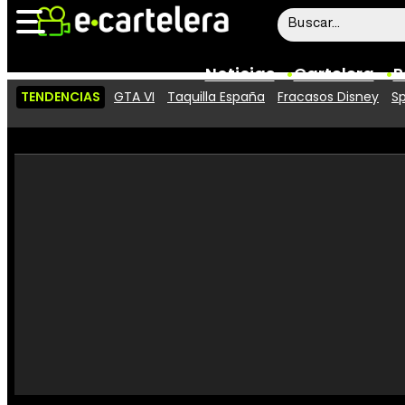
Noticias
Cartelera
P
TENDENCIAS
GTA VI
Taquilla España
Fracasos Disney
Sp
Noticias
Cartelera
Vídeos
Taquilla
Rostros
Críticas