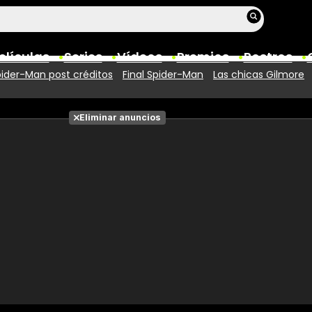
elículas
Series
Vídeos
Premios
Rostros
ider-Man post créditos
Final Spider-Man
Las chicas Gilmore
Películas
Eliminar anuncios
Fotos
Entradas