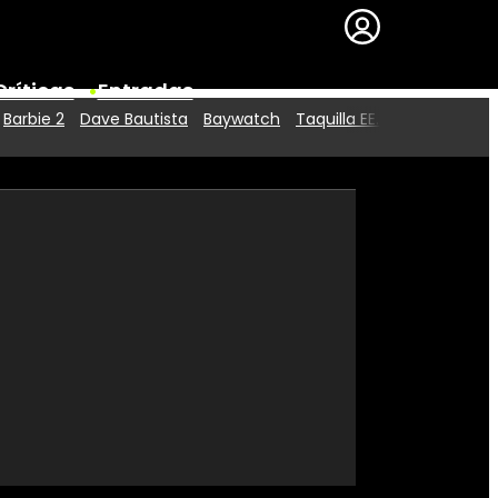
Críticas
Entradas
Barbie 2
Dave Bautista
Baywatch
Taquilla EE.UU.
Series
Premios