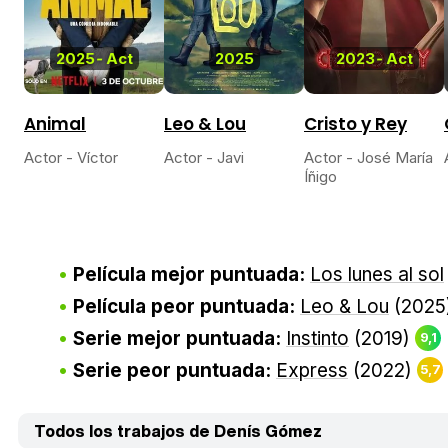
2025
-
Act
2025
2023
-
Act
Animal
Leo & Lou
Cristo y Rey
Actor - Víctor
Actor - Javi
Actor - José María
Íñigo
Película mejor puntuada:
Los lunes al sol
Película peor puntuada:
Leo & Lou
(2025
Serie mejor puntuada:
Instinto
(2019)
9,1
Serie peor puntuada:
Express
(2022)
5,7
Todos los trabajos de Denís Gómez