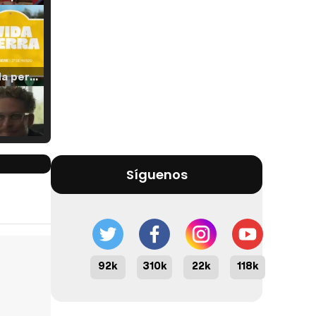
Tráiler 'Vida perra' (2026)
Tráiler Oficial en VOSE 'The Audacity'
Síguenos
Tráiler en español 'Outcome' (2026)
92k
310k
22k
118k