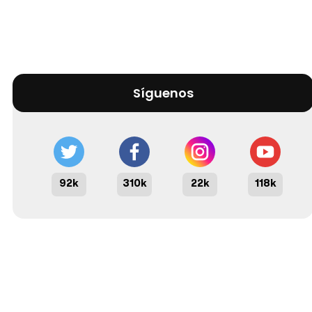
Síguenos
92k
310k
22k
118k