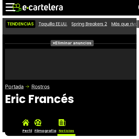
TENDENCIAS
Taquilla EE.UU.
Spring Breakers 2
Más que riva
Noticias
Cartelera
Películas
Eliminar anuncios
Series
Vídeos
Taquilla
Fotos
Premios
Rostros
Críticas
Entradas
Portada
Rostros
Eric Francés
Perfil
Filmografía
Noticias