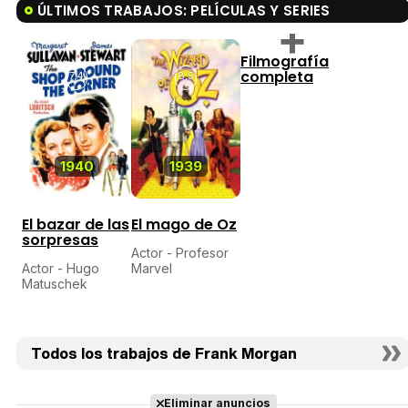
ÚLTIMOS TRABAJOS: PELÍCULAS Y SERIES
Filmografía
completa
7,4
8,5
1940
1939
El bazar de las
El mago de Oz
sorpresas
Actor - Profesor
Actor - Hugo
Marvel
Matuschek
Todos los trabajos de Frank Morgan
Eliminar anuncios