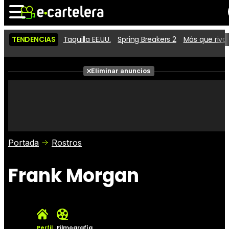
TENDENCIAS
Taquilla EE.UU.
Spring Breakers 2
Más que riva
Noticias
Cartelera
Películas
Eliminar anuncios
Series
Vídeos
Taquilla
Fotos
Premios
Rostros
Críticas
Entradas
Portada
Rostros
Frank Morgan
Perfil
Filmografía