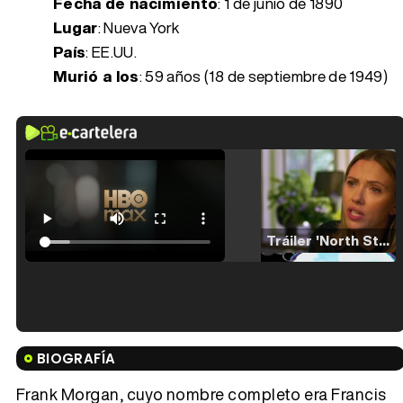
Fecha de nacimiento
:
1 de junio de 1890
Lugar
: Nueva York
País
: EE.UU.
Murió a los
:
59 años (18 de septiembre de 1949)
Tráiler 'North Star' (2023)
Tráiler en español de 'La isla olvidada'
BIOGRAFÍA
Frank Morgan, cuyo nombre completo era Francis