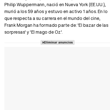
Philip Wuppermann, nació en Nueva York (EE.UU.),
murió a los 59 años y estuvo en activo 1 años. En lo
Tráiler 'Vida perra' (2026)
que respecta a su carrera en el mundo del cine,
Frank Morgan ha formado parte de: 'El bazar de las
sorpresas' y 'El mago de Oz'.
Tráiler Oficial en VOSE 'The Audacity'
Eliminar anuncios
Tráiler en español 'Outcome' (2026)
Tráiler 'Do Not Enter' (2026)