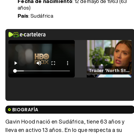
Fecha de nacimiento
:
12 de mayo de 1963 (63
años)
País
: Sudáfrica
Tráiler 'North Star' (2023)
Tráiler en español de 'La isla olvidada'
BIOGRAFÍA
Gavin Hood nació en Sudáfrica, tiene 63 años y
lleva en activo 13 años.. En lo que respecta a su