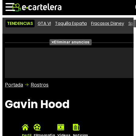
TENDENCIAS
GTA VI
Taquilla España
Fracasos Disney
Spi
Noticias
Cartelera
Películas
Eliminar anuncios
Series
Vídeos
Taquilla
Fotos
Premios
Rostros
Críticas
Entradas
Portada
Rostros
Gavin Hood
Perfil
Filmografía
Vídeos
Noticias