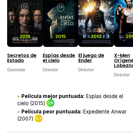
7,0
7,6
5,8
7,
2019
2015
2013
20
Secretos de
Espías desde
El juego de
X-Men
Estado
el cielo
Ender
Orígene
Lobezn
Guionista
Director
Director
Director
Película mejor puntuada:
Espías desde el
cielo
(2015)
7,6
Película peor puntuada:
Expediente Anwar
(2007)
5,7