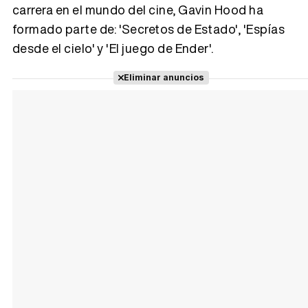
carrera en el mundo del cine, Gavin Hood ha
Tráiler 'Vida perra' (2026)
formado parte de: 'Secretos de Estado', 'Espías
desde el cielo' y 'El juego de Ender'.
Eliminar anuncios
Tráiler Oficial en VOSE 'The Audacity'
Tráiler en español 'Outcome' (2026)
Tráiler 'Do Not Enter' (2026)