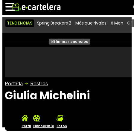
TENDENCIAS
Spring Breakers 2
Más que rivales
X Men
GTA
Noticias
Cartelera
Películas
Eliminar anuncios
Series
Vídeos
Taquilla
Fotos
Premios
Rostros
Críticas
Entradas
Portada
Rostros
Giulia Michelini
Perfil
Filmografía
Fotos