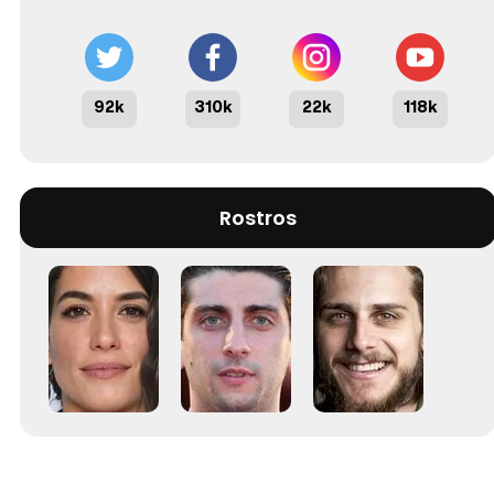
92k
310k
22k
118k
Rostros