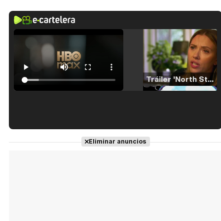
Tráiler 'North Star' (2023)
Tráiler en español de 'La isla olvidada'
Eliminar anuncios
Tráiler 'Vida perra' (2026)