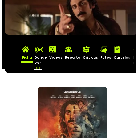
Ficha
Dónde
Vídeos
Reparto
Críticas
Fotos
Carteles
Ba
Ver
So
Beta