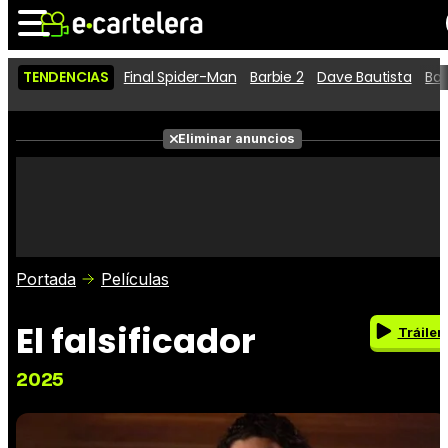
TENDENCIAS
Final Spider-Man
Barbie 2
Dave Bautista
Ba
Noticias
Cartelera
Películas
Eliminar anuncios
Series
Vídeos
Taquilla
Fotos
Premios
Rostros
Críticas
Entradas
Portada
Películas
El falsificador
Tráiler
2025