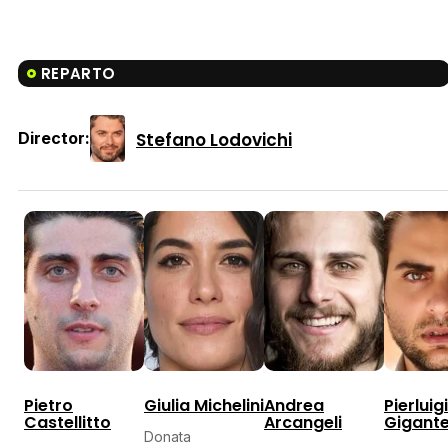
REPARTO
Stefano Lodovichi
Director:
Pietro
Giulia Michelini
Andrea
Pierluigi
Castellitto
Arcangeli
Gigant
Donata