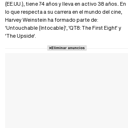
(EE.UU.), tiene 74 años y lleva en activo 38 años.. En
lo que respecta a su carrera en el mundo del cine,
Tráiler 'Vida perra' (2026)
Harvey Weinstein ha formado parte de:
'Untouchable (Intocable)', 'QT8: The First Eight' y
'The Upside'.
Tráiler Oficial en VOSE 'The Audacity'
Eliminar anuncios
Tráiler en español 'Outcome' (2026)
Tráiler 'Do Not Enter' (2026)