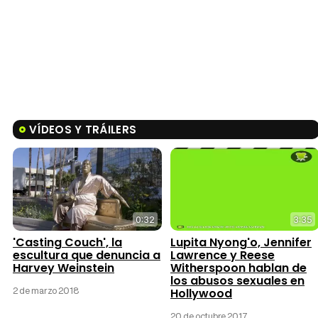
VÍDEOS Y TRÁILERS
0:32
3:35
'Casting Couch', la
Lupita Nyong'o, Jennifer
escultura que denuncia a
Lawrence y Reese
Harvey Weinstein
Witherspoon hablan de
los abusos sexuales en
2 de marzo 2018
Hollywood
20 de octubre 2017