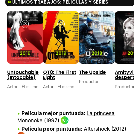
ÚLTIMOS TRABAJOS: PELÍCULAS Y SERIES
7,0
7,9
4,3
5,
2019
2019
2018
20
Untouchable
QT8: The First
The Upside
Amityvil
(Intocable)
Eight
desper
Productor
Actor - Él mismo
Actor - Él mismo
Producto
Película mejor puntuada:
La princesa
Mononoke
(1997)
9,5
Película peor puntuada:
Aftershock
(2012)