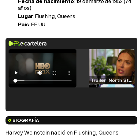
Fecha de nacimiento
:
19 de marzo de 1952 (74
años)
Lugar
: Flushing, Queens
País
: EE.UU.
Tráiler 'North Star' (2023)
Tráiler en español de 'La isla olvidada'
BIOGRAFÍA
Harvey Weinstein nació en Flushing, Queens