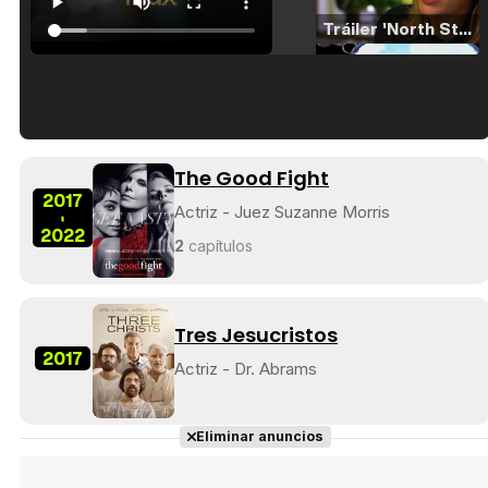
Tráiler 'North Star' (2023)
Tráiler en español de 'La isla olvidada'
The Good Fight
2017
Actriz - Juez Suzanne Morris
-
2022
2
capítulos
Tráiler 'Vida perra' (2026)
Tres Jesucristos
2017
Actriz - Dr. Abrams
Tráiler Oficial en VOSE 'The Audacity'
Eliminar anuncios