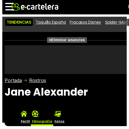
TENDENCIAS
Taquilla España
Fracasos Disney
Spider-Man 
Noticias
Cartelera
Películas
Eliminar anuncios
Series
Vídeos
Taquilla
Fotos
Premios
Rostros
Críticas
Entradas
Portada
Rostros
Jane Alexander
Perfil
Filmografía
Fotos