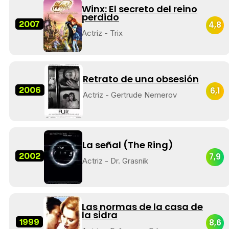
Winx: El secreto del reino
perdido
2007
4,8
Actriz - Trix
Retrato de una obsesión
2006
6,1
Actriz - Gertrude Nemerov
La señal (The Ring)
2002
7,9
Actriz - Dr. Grasnik
Las normas de la casa de
la sidra
1999
8,6