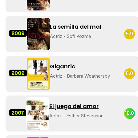
La semilla del mal
2009
5,9
Actriz - Sofi Kozma
Gigantic
2009
5,0
Actriz - Barbara Weathersby
El juego del amor
2007
10,0
Actriz - Esther Stevenson