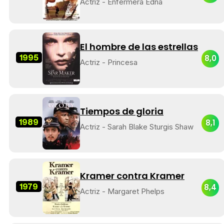
Actriz - Enfermera Edna
El hombre de las estrellas
1995
8,0
Actriz - Princesa
Tiempos de gloria
1989
8,1
Actriz - Sarah Blake Sturgis Shaw
Kramer contra Kramer
1979
8,4
Actriz - Margaret Phelps