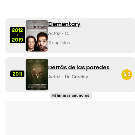
Elementary
2012
Actriz - C.
-
2019
2
capítulos
Detrás de las paredes
2011
6,2
Actriz - Dr. Greeley
Eliminar anuncios