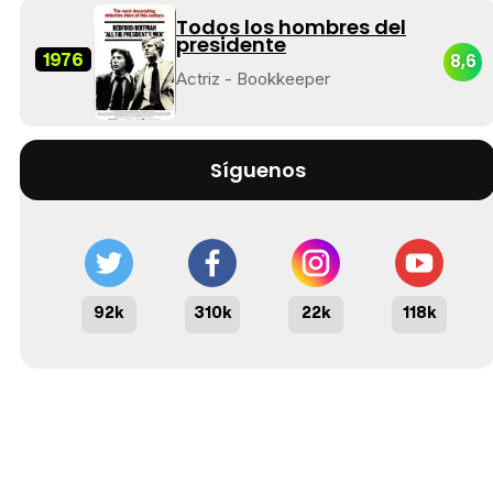
Todos los hombres del
presidente
1976
8,6
Actriz - Bookkeeper
Síguenos
92k
310k
22k
118k