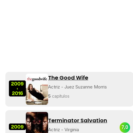
The Good Wife
2009
Actriz - Juez Suzanne Morris
-
2016
5
capítulos
Terminator Salvation
2009
7,0
Actriz - Virginia