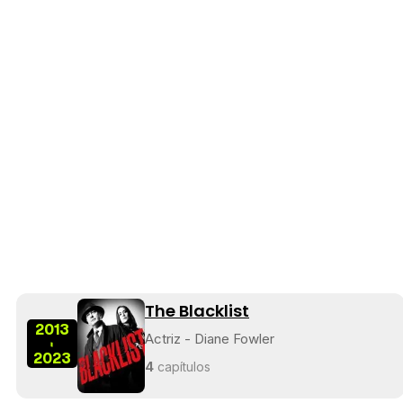
The Blacklist
2013
Actriz - Diane Fowler
-
2023
4
capítulos