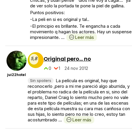
criticas, y buah pense " dios me voy a cagar..." ya
de ver solo la portada te pone la piel de gallina.
Puntos positivos:
-La peli en si es original y tal..
-El principio es brillante. Te engancha a cada
movimiento q hagan los actores. Hay un suspense
impresionante. ...
Leer más
Original pero... no
5,8
0
1
24 nov 2012
jui22hotel
La película es original, hay que
Sin spoilers
reconocerlo ,pero a mi me pareció algo aburrida, y
el problema no radica de la película en si, sino del
reparto, Daniel Craig lo siento mucho pero no vale
para este tipo de películas; en una de las escenas
de esta película muestra su cara mas cariñosa con
sus hijas, lo siento pero no me lo creo, estoy tan
acostumbrado ...
Leer más