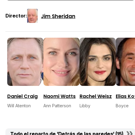
Jim Sheridan
Director:
Daniel Craig
Naomi Watts
Rachel Weisz
Elias K
Will Atenton
Ann Patterson
Libby
Boyce
Todo el reparto de 'Detrás de las paredes' (15)