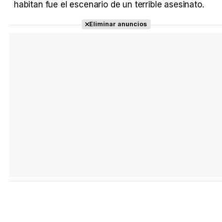
habitan fue el escenario de un terrible asesinato.
Eliminar anuncios
Tráiler Oficial en VOSE 'The Audacity'
Tráiler en español 'Outcome' (2026)
Tráiler 'Do Not Enter' (2026)