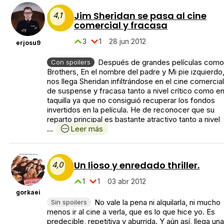
Jim Sheridan se pasa al cine
4,1
comercial y fracasa
3
1
28 jun 2012
erjosu9
Después de grandes películas como
Con spoilers
Brothers, En el nombre del padre y Mi pie izquierdo
nos llega Sheridan infiltrándose en el cine comercial
de suspense y fracasa tanto a nivel crítico como e
taquilla ya que no consiguió recuperar los fondos
invertidos en la película. He de reconocer que su
reparto principal es bastante atractivo tanto a nivel
...
Leer más
Un lioso y enredado thriller.
4,0
1
1
03 abr 2012
gorkaei
No vale la pena ni alquilarla, ni mucho
Sin spoilers
menos ir al cine a verla, que es lo que hice yo. Es
predecible, repetitiva y aburrida. Y aún así, llega una