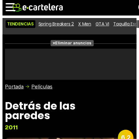
TENDENCIAS
Spring Breakers 2
X Men
GTA VI
Taquilla Es
Noticias
Cartelera
Películas
Eliminar anuncios
Series
Vídeos
Taquilla
Fotos
Premios
Rostros
Críticas
Entradas
Portada
Películas
Detrás de las
paredes
2011
6,2