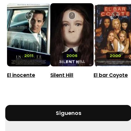
6,8
7
6,4
2011
2006
2000
El inocente
Silent Hill
El bar Coyote
Síguenos