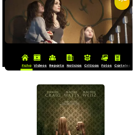
Ficha
Vídeos
Reparto
Noticias
Críticas
Fotos
Carteles