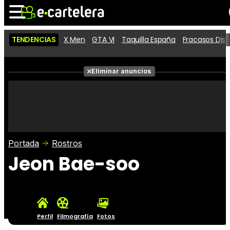
TENDENCIAS
X Men
GTA VI
Taquilla España
Fracasos Dis
Noticias
Cartelera
Películas
Eliminar anuncios
Series
Vídeos
Taquilla
Fotos
Premios
Rostros
Críticas
Entradas
Portada
Rostros
Jeon Bae-soo
Perfil
Filmografía
Fotos