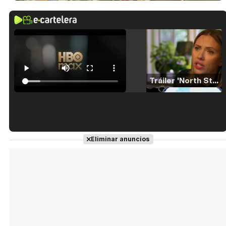
Tráiler 'North Star' (2023)
Tráiler en español de 'La isla olvidada'
Eliminar anuncios
Tráiler 'Vida perra' (2026)