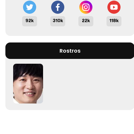
92k
310k
22k
118k
Rostros