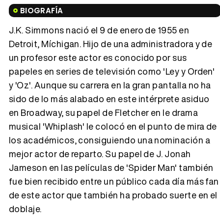
Tráiler en español de 'La isla olvidada'
BIOGRAFÍA
J.K. Simmons nació el 9 de enero de 1955 en
Detroit, Míchigan. Hijo de una administradora y de
un profesor este actor es conocido por sus
Tráiler 'Vida perra' (2026)
papeles en series de televisión como 'Ley y Orden'
y 'Oz'. Aunque su carrera en la gran pantalla no ha
sido de lo más alabado en este intérprete asiduo
en Broadway, su papel de Fletcher en le drama
Tráiler Oficial en VOSE 'The Audacity'
musical 'Whiplash' le colocó en el punto de mira de
los académicos, consiguiendo una nominación a
mejor actor de reparto. Su papel de J. Jonah
Jameson en las películas de 'Spider Man' también
Tráiler en español 'Outcome' (2026)
fue bien recibido entre un público cada día más fan
de este actor que también ha probado suerte en el
doblaje.