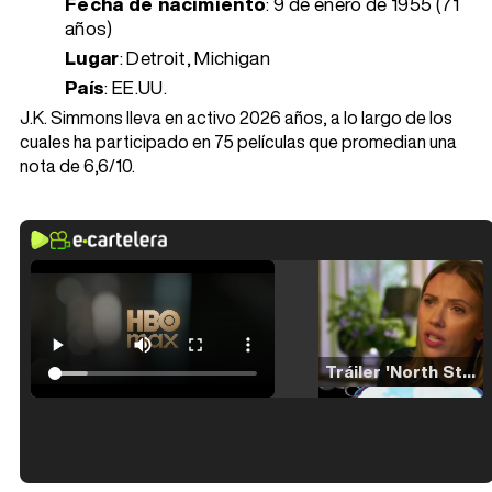
Fecha de nacimiento
:
9 de enero de 1955 (71
años)
Lugar
: Detroit, Michigan
País
: EE.UU.
J.K. Simmons lleva en activo 2026 años, a lo largo de los
cuales ha participado en 75 películas que promedian una
nota de 6,6/10.
Tráiler 'North Star' (2023)