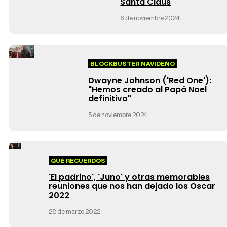
Santa Claus
6 de noviembre 2024
BLOCKBUSTER NAVIDEÑO
Dwayne Johnson ('Red One'):
"Hemos creado al Papá Noel
definitivo"
5 de noviembre 2024
QUÉ RECUERDOS
'El padrino', 'Juno' y otras memorables
reuniones que nos han dejado los Oscar
2022
28 de marzo 2022