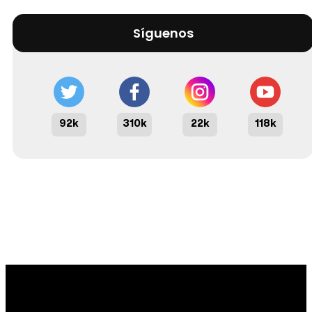
Síguenos
92k
310k
22k
118k