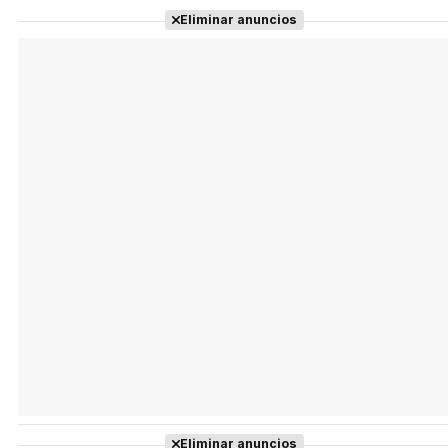
Tráiler 'Do Not Enter' (2026)
Eliminar anuncios
Eliminar anuncios