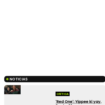
NOTICIAS
CRÍTICA
'Red One': Yippee ki yay,