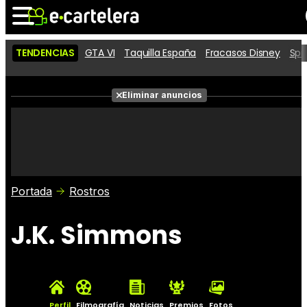
TENDENCIAS
GTA VI
Taquilla España
Fracasos Disney
Spi
Noticias
Cartelera
Películas
Eliminar anuncios
Series
Vídeos
Taquilla
Fotos
Premios
Rostros
Críticas
Entradas
Portada
Rostros
J.K. Simmons
Perfil
Filmografía
Noticias
Premios
Fotos