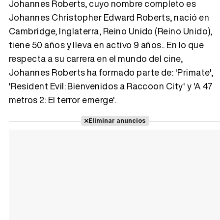
Johannes Roberts, cuyo nombre completo es
Johannes Christopher Edward Roberts, nació en
Cambridge, Inglaterra, Reino Unido (Reino Unido),
Tráiler 'Vida perra' (2026)
tiene 50 años y lleva en activo 9 años.. En lo que
respecta a su carrera en el mundo del cine,
Johannes Roberts ha formado parte de: 'Primate',
'Resident Evil: Bienvenidos a Raccoon City' y 'A 47
Tráiler Oficial en VOSE 'The Audacity'
metros 2: El terror emerge'.
Eliminar anuncios
Tráiler en español 'Outcome' (2026)
Tráiler 'Do Not Enter' (2026)