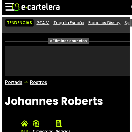
TENDENCIAS
GTA VI
Taquilla España
Fracasos Disney
Spi
Noticias
Cartelera
Películas
Eliminar anuncios
Series
Vídeos
Taquilla
Fotos
Premios
Rostros
Críticas
Entradas
Portada
Rostros
Johannes Roberts
Perfil
Filmografía
Noticias