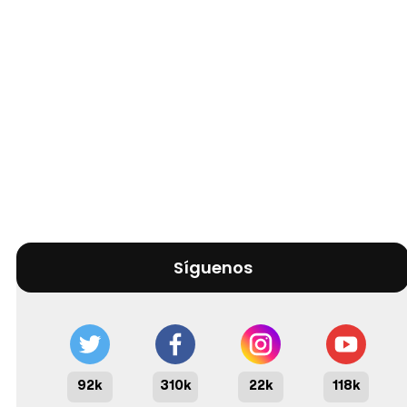
Síguenos
92k
310k
22k
118k