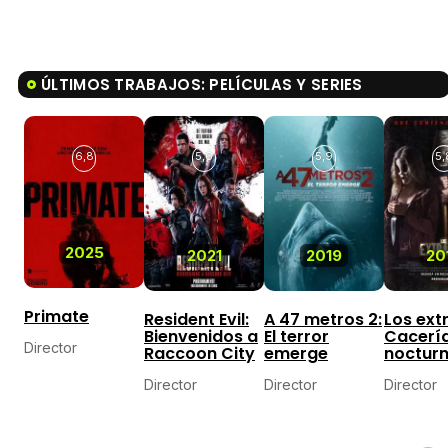
ÚLTIMOS TRABAJOS: PELÍCULAS Y SERIES
6,8
5,6
5,9
5,
2025
2021
2019
20
Primate
Resident Evil:
A 47 metros 2:
Los ext
Bienvenidos a
El terror
Cacerí
Director
Raccoon City
emerge
noctur
Director
Director
Director