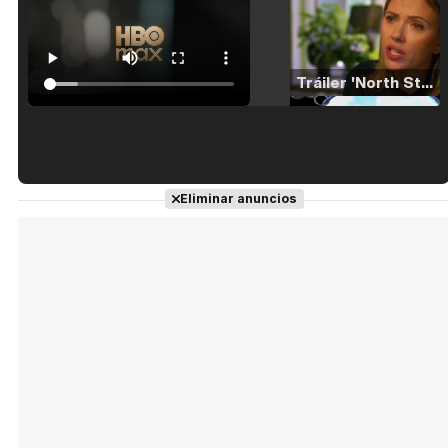
Tráiler 'North Star' (2023)
Tráiler en español de 'La isla olvidada'
Eliminar anuncios
Tráiler 'Vida perra' (2026)
Tráiler Oficial en VOSE 'The Audacity'