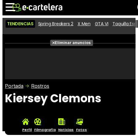
TENDENCIAS
Spring Breakers 2
X Men
GTA VI
Taquilla Es
Noticias
Cartelera
Películas
Eliminar anuncios
Series
Vídeos
Taquilla
Fotos
Premios
Rostros
Críticas
Entradas
Portada
Rostros
Kiersey Clemons
Perfil
Filmografía
Noticias
Fotos