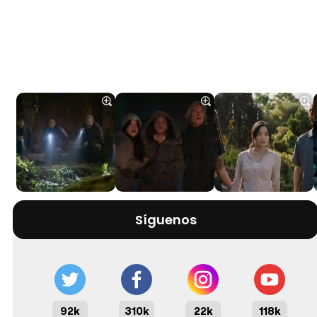
Síguenos
92k
310k
22k
118k