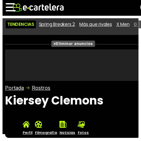
TENDENCIAS
Spring Breakers 2
Más que rivales
X Men
GTA
Noticias
Cartelera
Películas
Eliminar anuncios
Series
Vídeos
Taquilla
Fotos
Premios
Rostros
Críticas
Entradas
Portada
Rostros
Kiersey Clemons
Perfil
Filmografía
Noticias
Fotos