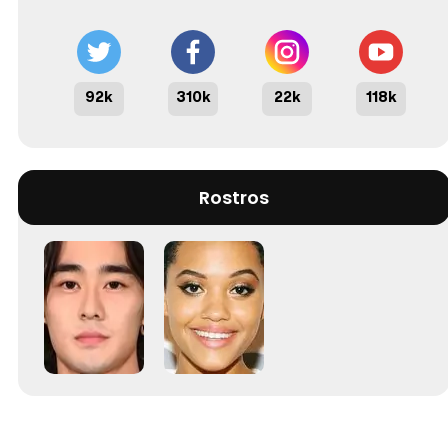
92k
310k
22k
118k
Rostros