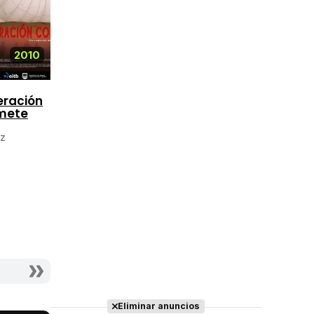
2010
2008
2008
ración
mete
Un poco de
La buena nueva
chocolate
iz
Actriz - Clara
Actriz
Eliminar anuncios