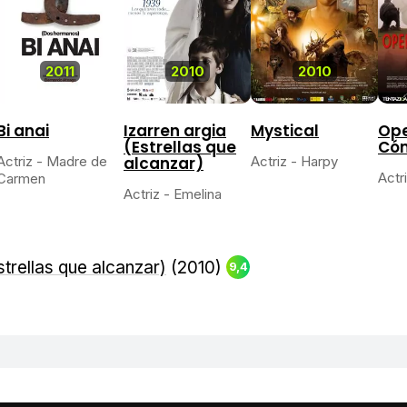
2011
2010
2010
Bi anai
Izarren argia
Mystical
Ope
(Estrellas que
Có
Actriz - Madre de
alcanzar)
Actriz - Harpy
Actr
Carmen
Actriz - Emelina
strellas que alcanzar)
(2010)
9,4