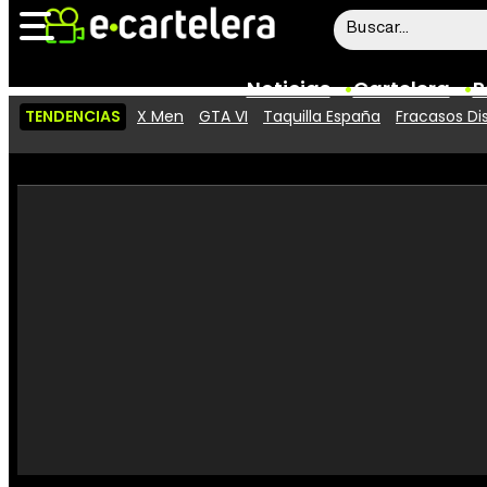
Noticias
Cartelera
P
TENDENCIAS
X Men
GTA VI
Taquilla España
Fracasos Di
Noticias
Cartelera
Vídeos
Taquilla
Rostros
Críticas