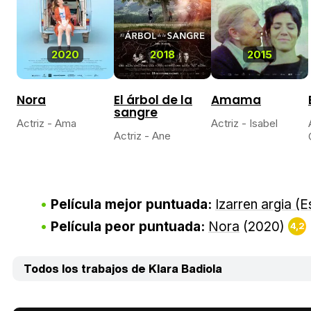
2020
2018
2015
Nora
El árbol de la
Amama
sangre
Actriz - Ama
Actriz - Isabel
Actriz - Ane
Película mejor puntuada:
Izarren argia (E
Película peor puntuada:
Nora
(2020)
4,2
Todos los trabajos de Klara Badiola