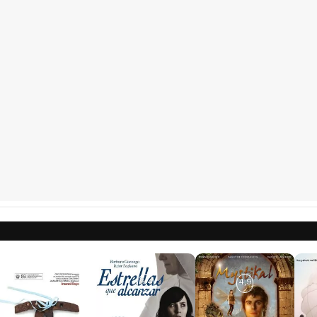
9,4
4,9