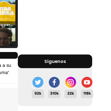
Tráiler 'Vida perra' (2026)
Tráiler Oficial en VOSE 'The Audacity'
Síguenos
a a su
ama'.
Tráiler en español 'Outcome' (2026)
92k
310k
22k
118k
Tráiler 'Do Not Enter' (2026)