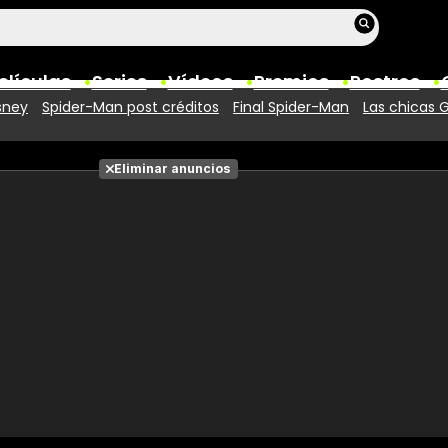
elículas
Series
Vídeos
Premios
Rostros
sney
Spider-Man post créditos
Final Spider-Man
Las chicas 
Películas
Eliminar anuncios
Fotos
Entradas