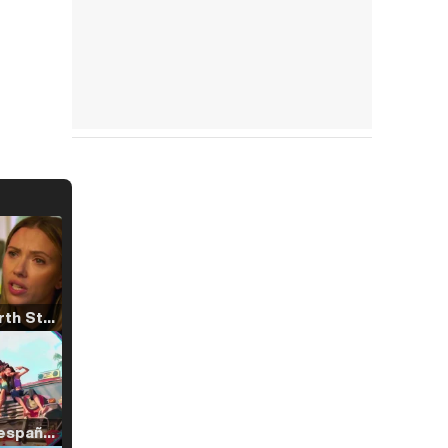
Tráiler 'North Star' (2023)
Tráiler en español de 'La isla olvidada'