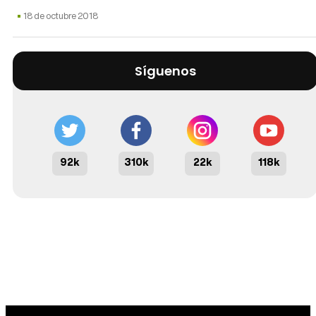
18 de octubre 2018
Síguenos
92k
310k
22k
118k