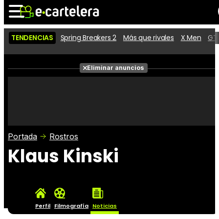
TENDENCIAS
Spring Breakers 2
Más que rivales
X Men
GTA
Noticias
Cartelera
Películas
Eliminar anuncios
Series
Vídeos
Taquilla
Fotos
Premios
Rostros
Críticas
Entradas
Portada
Rostros
Klaus Kinski
Perfil
Filmografía
Noticias