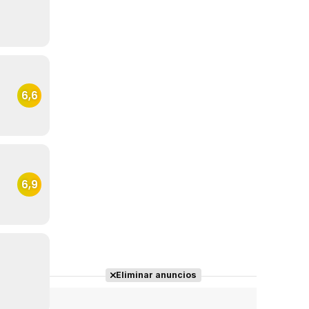
6,6
6,9
Eliminar anuncios