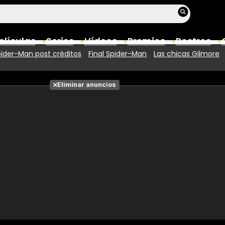
elículas
Series
Vídeos
Premios
Rostros
ider-Man post créditos
Final Spider-Man
Las chicas Gilmore
Películas
Eliminar anuncios
Fotos
Entradas