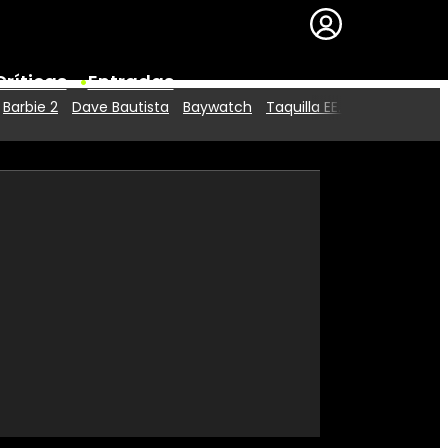
Críticas
Entradas
Barbie 2
Dave Bautista
Baywatch
Taquilla EE.UU.
Series
Premios