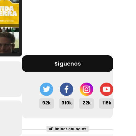
Tráiler 'Vida perra' (2026)
Tráiler Oficial en VOSE 'The Audacity'
Síguenos
Tráiler en español 'Outcome' (2026)
92k
310k
22k
118k
Eliminar anuncios
Tráiler 'Do Not Enter' (2026)