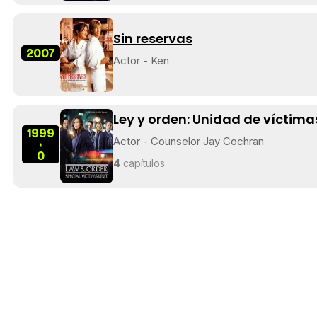
Sin reservas
2007
Actor - Ken
Ley y orden: Unidad de víctima
1999
Actor - Counselor Jay Cochran
-
0
4
capítulos