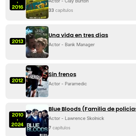
Actor - Clay Burton
-
2016
33
capítulos
Una vida en tres días
2013
Actor - Bank Manager
Sin frenos
2012
Actor - Paramedic
Blue Bloods (Familia de policía
2010
Actor - Lawrence Skolnick
-
2024
7
capítulos