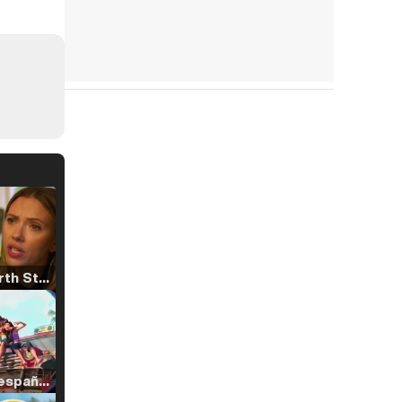
Tráiler 'North Star' (2023)
Tráiler en español de 'La isla olvidada'