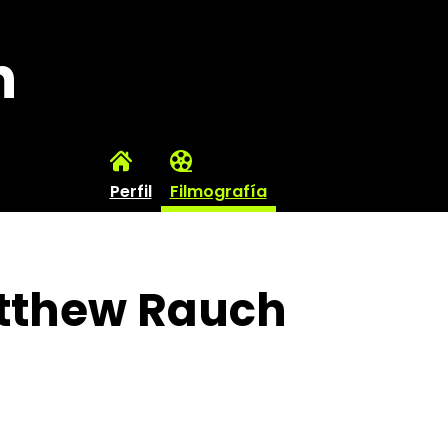
h
Perfil
Filmografía
atthew Rauch