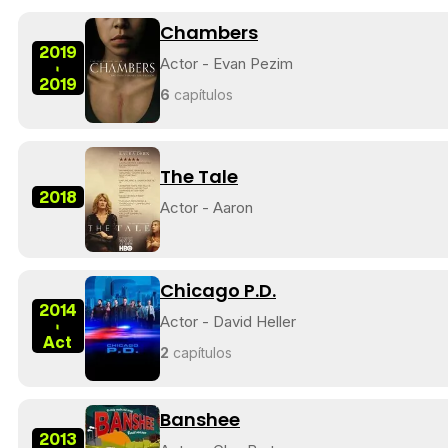
Chambers
2019
Actor - Evan Pezim
-
2019
6
capítulos
The Tale
2018
Actor - Aaron
Chicago P.D.
2014
Actor - David Heller
-
Act
2
capítulos
Banshee
2013