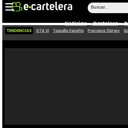
Noticias
Cartelera
P
TENDENCIAS
GTA VI
Taquilla España
Fracasos Disney
Sp
Noticias
Cartelera
Vídeos
Taquilla
Rostros
Críticas