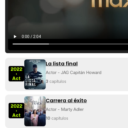
La lista final
2022
Actor - JAG Capitán Howard
-
Act
3
capítulos
Carrera al éxito
2022
Actor - Marty Adler
-
Act
10
capítulos