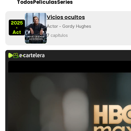
Todos
Películas
Series
Vicios ocultos
2025
Actor - Gordy Hughes
-
Act
7
capítulos