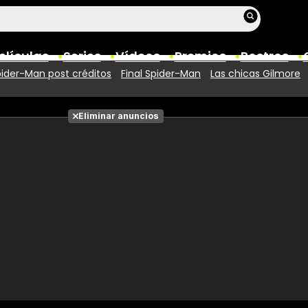
elículas
Series
Vídeos
Premios
Rostros
ider-Man post créditos
Final Spider-Man
Las chicas Gilmore
Películas
Eliminar anuncios
Fotos
Entradas