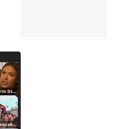
Tráiler 'North Star' (2023)
Tráiler en español de 'La isla olvidada'