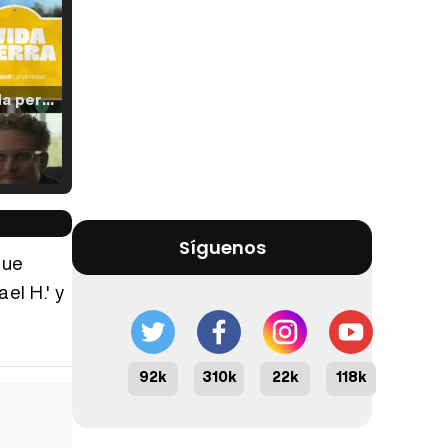
Tráiler 'Vida perra' (2026)
Tráiler Oficial en VOSE 'The Audacity'
Síguenos
que
el H.' y
Tráiler en español 'Outcome' (2026)
92k
310k
22k
118k
Tráiler 'Do Not Enter' (2026)