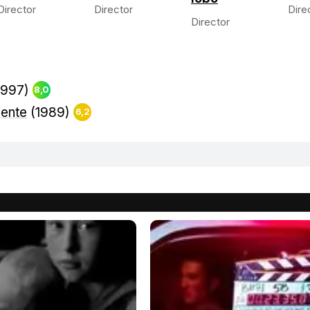
Director
Director
Dire
Director
1997)
8,0
nente
(1989)
6,2