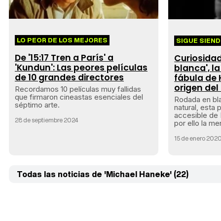
LO PEOR DE LOS MEJORES
SIGUE SIEN
De '15:17 Tren a París' a
Curiosidad
'Kundun': Las peores películas
blanca', l
de 10 grandes directores
fábula de 
origen de
Recordamos 10 películas muy fallidas
que firmaron cineastas esenciales del
Rodada en bla
séptimo arte.
natural, esta 
accesible de
28 de septiembre 2024
por ello la me
15 de enero 202
Todas las noticias de 'Michael Haneke' (22)