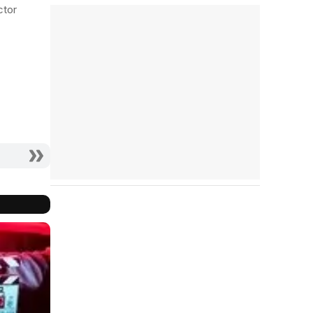
Funny Games
El séptimo
ctor
continente
Director
Director