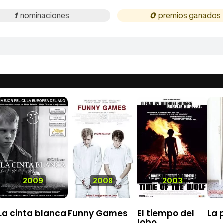
1
0
7,5
7,2
2009
2008
2003
La cinta blanca
Funny Games
El tiempo del
La 
lobo