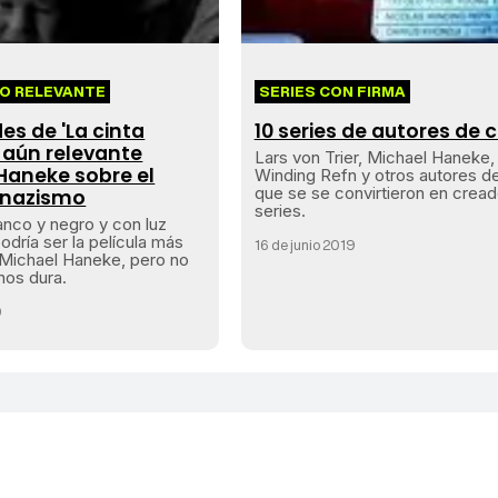
DO RELEVANTE
SERIES CON FIRMA
es de 'La cinta
10 series de autores de c
a aún relevante
Lars von Trier, Michael Haneke,
Haneke sobre el
Winding Refn y otros autores d
que se se convirtieron en crea
l nazismo
series.
nco y negro y con luz
podría ser la película más
16 de junio 2019
 Michael Haneke, pero no
nos dura.
0