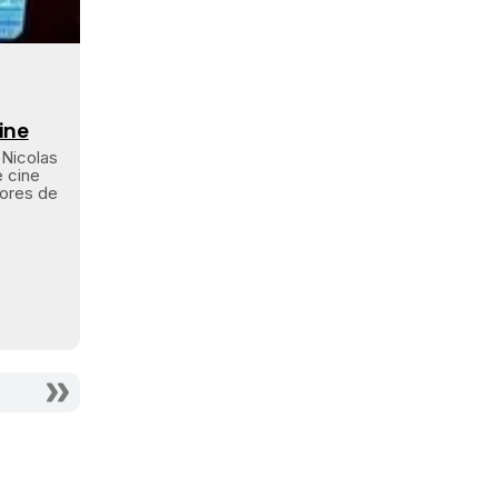
ine
 Nicolas
e cine
dores de