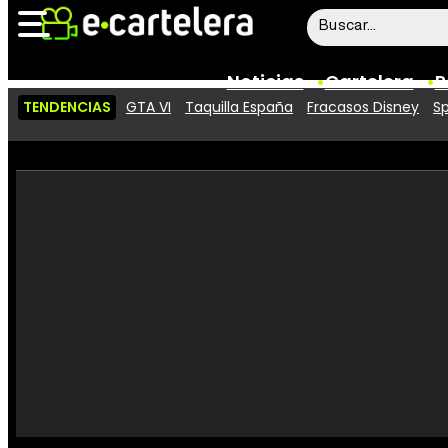
Noticias
Cartelera
P
TENDENCIAS
GTA VI
Taquilla España
Fracasos Disney
Sp
Noticias
Cartelera
Vídeos
Taquilla
Rostros
Críticas