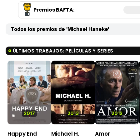
Premios BAFTA
:
Todos los premios de 'Michael Haneke'
ÚLTIMOS TRABAJOS: PELÍCULAS Y SERIES
6,3
7,6
2017
2013
2012
Happy End
Michael H.
Amor