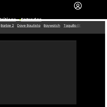
Críticas
Entradas
Barbie 2
Dave Bautista
Baywatch
Taquilla EE.UU.
Series
Premios