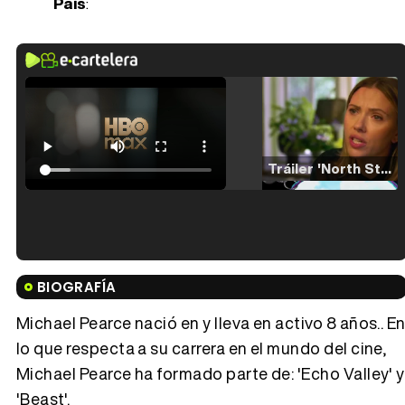
País
:
Tráiler 'North Star' (2023)
Tráiler en español de 'La isla olvidada'
BIOGRAFÍA
Michael Pearce nació en y lleva en activo 8 años.. E
lo que respecta a su carrera en el mundo del cine,
Michael Pearce ha formado parte de: 'Echo Valley' y
Tráiler 'Vida perra' (2026)
'Beast'.