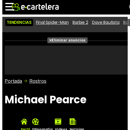
TENDENCIAS
Final Spider-Man
Barbie 2
Dave Bautista
Ba
Noticias
Cartelera
Películas
Eliminar anuncios
Series
Vídeos
Taquilla
Fotos
Premios
Rostros
Críticas
Entradas
Portada
Rostros
Michael Pearce
Perfil
Filmografía
Vídeos
Noticias