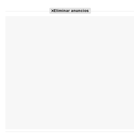
Eliminar anuncios
Tráiler Oficial en VOSE 'The Audacity'
Tráiler en español 'Outcome' (2026)
Tráiler 'Do Not Enter' (2026)