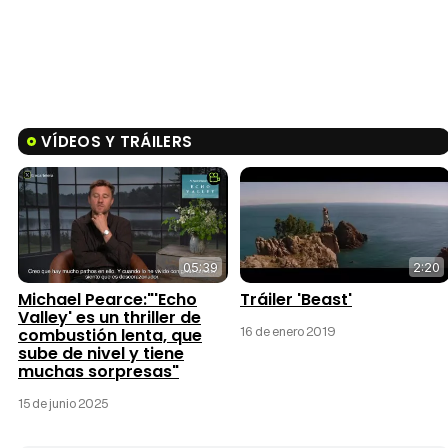
VÍDEOS Y TRÁILERS
05:39
2:20
Michael Pearce:"'Echo
Tráiler 'Beast'
Valley' es un thriller de
16 de enero 2019
combustión lenta, que
sube de nivel y tiene
muchas sorpresas"
15 de junio 2025