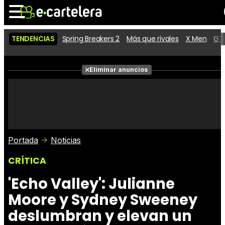
TENDENCIAS
Spring Breakers 2
Más que rivales
X Men
GTA
Noticias
Cartelera
Películas
Eliminar anuncios
Series
Vídeos
Taquilla
Fotos
Premios
Rostros
Críticas
Entradas
Portada
Noticias
CRÍTICA
'Echo Valley': Julianne
Moore y Sydney Sweeney
deslumbran y elevan un