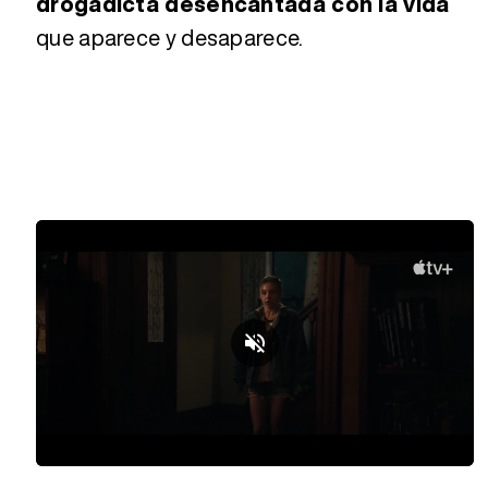
drogadicta desencantada con la vida
que aparece y desaparece.
Loaded
:
Unmute
30.34%