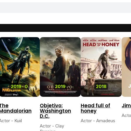
5,2
2,0
2019
-
0
2019
2018
The
Objetivo:
Head full of
Jim
Mandalorian
Washington
honey
D.C.
Acto
Actor - Kuiil
Actor - Amadeus
Actor - Clay