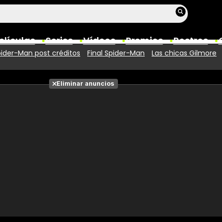
elículas
Series
Vídeos
Premios
Rostros
ider-Man post créditos
Final Spider-Man
Las chicas Gilmore
Películas
Eliminar anuncios
Fotos
Entradas