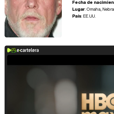
Fecha de nacimie
Lugar
: Omaha, Nebr
País
: EE.UU.