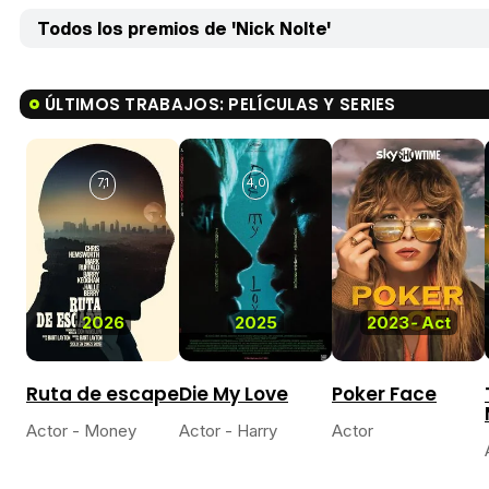
Todos los premios de 'Nick Nolte'
ÚLTIMOS TRABAJOS: PELÍCULAS Y SERIES
7,1
4,0
2026
2025
2023
-
Act
Ruta de escape
Die My Love
Poker Face
Actor - Money
Actor - Harry
Actor