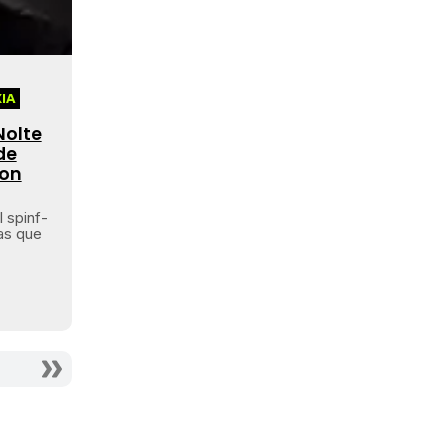
IA
Nolte
de
Jon
l spinf-
as que