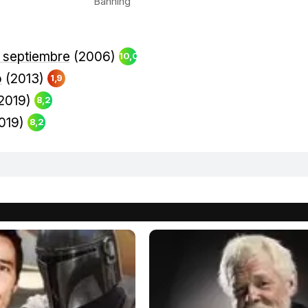
Banning
n septiembre
(2006)
10,0
o
(2013)
1,9
2019)
8,2
019)
8,2