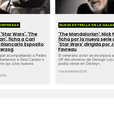
SORPRESAS
NUEVA ESTRELLA EN LA GALAX
 'Star Wars', 'The
'The Mandalorian': Nick 
n', ficha a Carl
ficha por la nueva serie 
 Giancarlo Esposito
'Star Wars' dirigida por 
Herzog
Favreau
 que acompañando a Pedro
El veterano actor se incorpora a
raríamos a Gina Carano o
off del universo de George Luc
ero ojo a los nuevos
podrá verse en Disney+.
1 de diciembre 2018
 2018