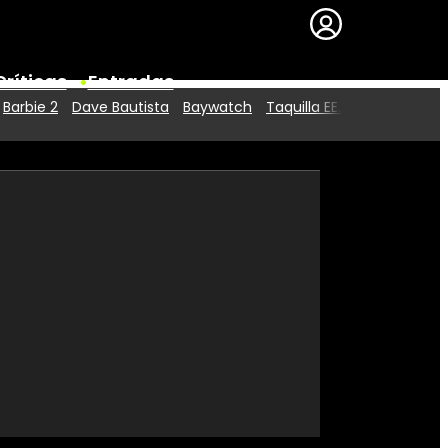
Críticas
Entradas
Barbie 2
Dave Bautista
Baywatch
Taquilla EE.UU.
Series
Premios