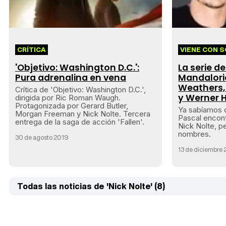
CRÍTICA
VIENE CON 
'Objetivo: Washington D.C.':
La serie de
Pura adrenalina en vena
Mandaloria
Weathers,
Crítica de 'Objetivo: Washington D.C.',
y Werner 
dirigida por Ric Roman Waugh.
Protagonizada por Gerard Butler,
Ya sabíamos
Morgan Freeman y Nick Nolte. Tercera
Pascal encont
entrega de la saga de acción 'Fallen'.
Nick Nolte, p
nombres.
30 de agosto 2019
13 de diciembre
Todas las noticias de 'Nick Nolte' (8)