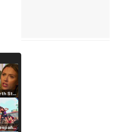
Tráiler 'North Star' (2023)
Tráiler en español de 'La isla olvidada'