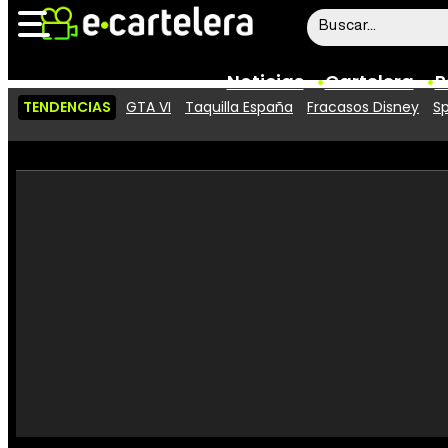
Noticias
Cartelera
P
TENDENCIAS
GTA VI
Taquilla España
Fracasos Disney
Sp
Noticias
Cartelera
Vídeos
Taquilla
Rostros
Críticas