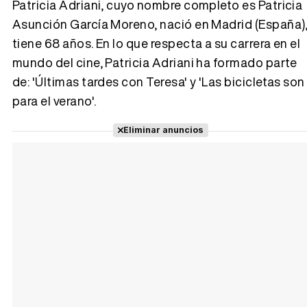
Patricia Adriani, cuyo nombre completo es Patricia
Asunción García Moreno, nació en Madrid (España)
tiene 68 años. En lo que respecta a su carrera en el
Tráiler 'Vida perra' (2026)
mundo del cine, Patricia Adriani ha formado parte
de: 'Últimas tardes con Teresa' y 'Las bicicletas son
para el verano'.
Tráiler Oficial en VOSE 'The Audacity'
Eliminar anuncios
Tráiler en español 'Outcome' (2026)
Tráiler 'Do Not Enter' (2026)