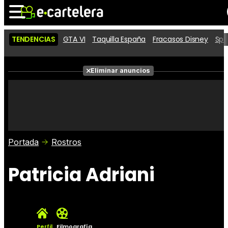
TENDENCIAS
GTA VI
Taquilla España
Fracasos Disney
Spi
Noticias
Cartelera
Películas
Eliminar anuncios
Series
Vídeos
Taquilla
Fotos
Premios
Rostros
Críticas
Entradas
Portada
Rostros
Patricia Adriani
Perfil
Filmografía