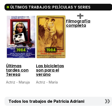
ÚLTIMOS TRABAJOS: PELÍCULAS Y SERIES
Filmografía
completa
9,5
9,2
1984
1984
Últimas
Las bicicletas
tardes con
son para el
Teresa
verano
Actriz - Maruja
Actriz - María
Todos los trabajos de Patricia Adriani