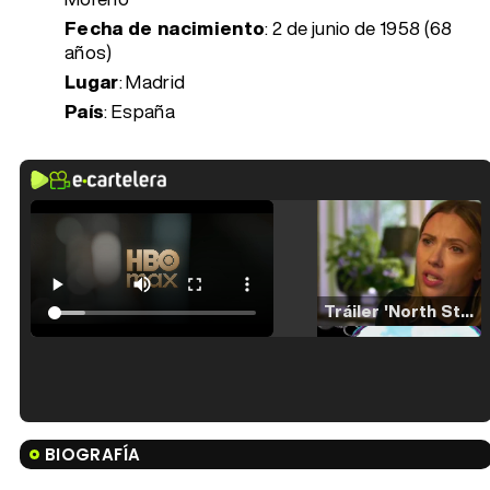
Fecha de nacimiento
:
2 de junio de 1958 (68
años)
Lugar
: Madrid
País
: España
Tráiler 'North Star' (2023)
Tráiler en español de 'La isla olvidada'
BIOGRAFÍA