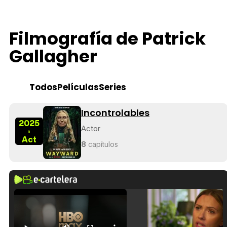
Filmografía de Patrick
Gallagher
Todos
Películas
Series
Incontrolables
2025
Actor
-
Act
8
capítulos