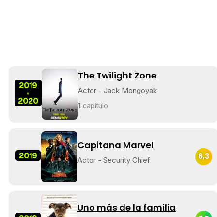
The Twilight Zone
2019
Actor - Jack Mongoyak
-
2020
1
capítulo
Capitana Marvel
2019
6,3
Actor - Security Chief
Uno más de la familia