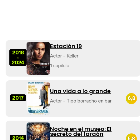
Estación 19
2018
Actor - Keller
-
2024
1
capítulo
Una vida a lo grande
2017
6,8
Actor - Tipo borracho en bar
Noche en el museo: El
secreto del faraón
2014
5,8