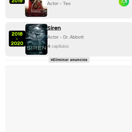
2019
7,5
Actor - Teo
Siren
2018
Actor - Dr. Abbott
-
2020
4
capítulos
Eliminar anuncios