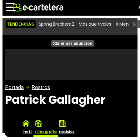
TENDENCIAS
Spring Breakers 2
Más que rivales
X Men
GTA
Noticias
Cartelera
Películas
Eliminar anuncios
Series
Vídeos
Taquilla
Fotos
Premios
Rostros
Críticas
Entradas
Portada
Rostros
Patrick Gallagher
Perfil
Filmografía
Noticias