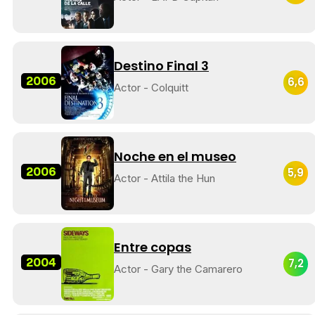
Destino Final 3
2006
6,6
Actor - Colquitt
Noche en el museo
2006
5,9
Actor - Attila the Hun
Entre copas
2004
7,2
Actor - Gary the Camarero