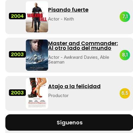
Pisando fuerte
2004
7,1
Actor - Keith
Master and Commander:
Al otro lado del mundo
2003
8,1
Actor - Awkward Davies, Able
Seaman
Atajo a la felicidad
2003
6,5
Productor
Síguenos