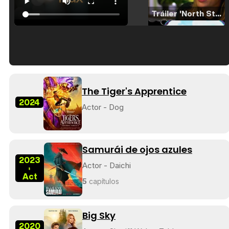
Tráiler 'North Star' (2023)
Tráiler en español de 'La isla olvidada'
The Tiger's Apprentice
2024
Actor - Dog
Tráiler 'Vida perra' (2026)
Samurái de ojos azules
2023
Actor - Daichi
-
Act
5
capítulos
Tráiler Oficial en VOSE 'The Audacity'
Big Sky
2020