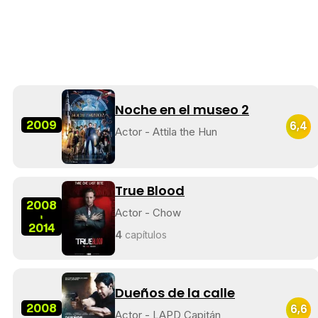
Noche en el museo 2
2009
6,4
Actor - Attila the Hun
True Blood
2008
Actor - Chow
-
2014
4
capítulos
Dueños de la calle
2008
6,6
Actor - LAPD Capitán