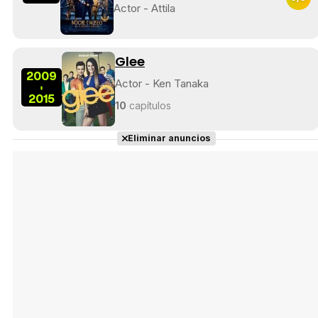
Actor - Attila
Glee
2009
Actor - Ken Tanaka
-
2015
10
capítulos
Eliminar anuncios