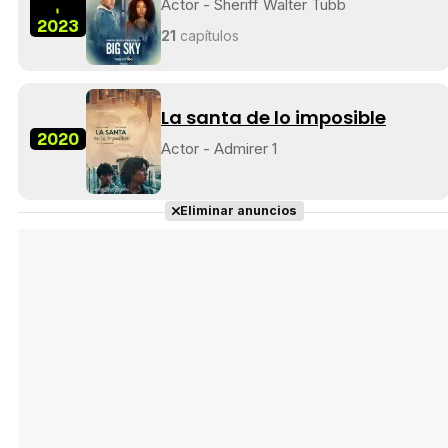
Actor - Sheriff Walter Tubb
-
2023
Tráiler en español 'Outcome' (2026)
21
capítulos
La santa de lo imposible
2020
Actor - Admirer 1
Tráiler 'Do Not Enter' (2026)
Eliminar anuncios