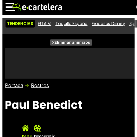
TENDENCIAS
GTA VI
Taquilla España
Fracasos Disney
Spi
Noticias
Cartelera
Películas
Eliminar anuncios
Series
Vídeos
Taquilla
Fotos
Premios
Rostros
Críticas
Entradas
Portada
Rostros
Paul Benedict
Perfil
Filmografía