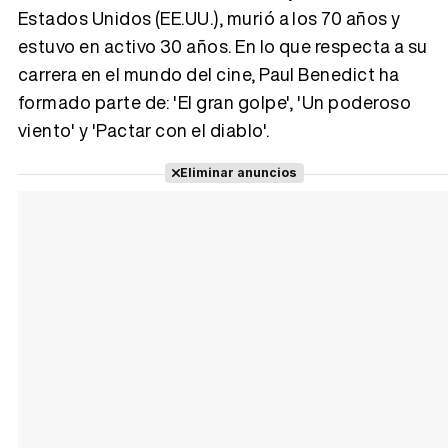
Estados Unidos (EE.UU.), murió a los 70 años y
estuvo en activo 30 años. En lo que respecta a su
Tráiler 'Vida perra' (2026)
carrera en el mundo del cine, Paul Benedict ha
formado parte de: 'El gran golpe', 'Un poderoso
viento' y 'Pactar con el diablo'.
Tráiler Oficial en VOSE 'The Audacity'
Eliminar anuncios
Tráiler en español 'Outcome' (2026)
Tráiler 'Do Not Enter' (2026)