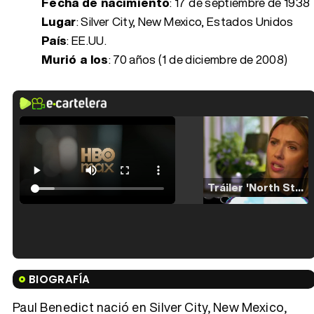
Fecha de nacimiento
:
17 de septiembre de 1938
Lugar
: Silver City, New Mexico, Estados Unidos
País
: EE.UU.
Murió a los
:
70 años (1 de diciembre de 2008)
Tráiler 'North Star' (2023)
Tráiler en español de 'La isla olvidada'
BIOGRAFÍA
Paul Benedict nació en Silver City, New Mexico,