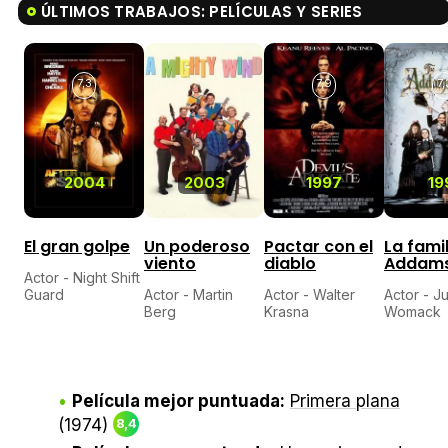
ÚLTIMOS TRABAJOS: PELÍCULAS Y SERIES
7,3
7,9
7,
2004
2003
1997
19
El gran golpe
Un poderoso
Pactar con el
La famil
viento
diablo
Addam
Actor - Night Shift
Guard
Actor - Martin
Actor - Walter
Actor - J
Berg
Krasna
Womack
Película mejor puntuada:
Primera plana
(1974)
8,4