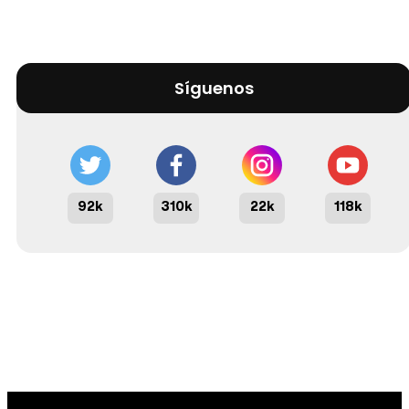
Síguenos
92k
310k
22k
118k