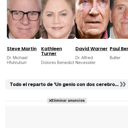
Steve Martin
Kathleen
David Warner
Paul Be
Turner
Dr. Michael
Dr. Alfred
Butler
Hfuhruhurr
Dolores Benedict
Necessiter
Todo el reparto de 'Un genio con dos cerebros' (13)
Eliminar anuncios