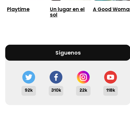
Playtime
Un lugar en el
A Good Woma
sol
Síguenos
92k
310k
22k
118k