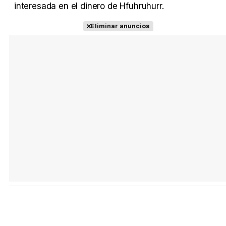
interesada en el dinero de Hfuhruhurr.
Eliminar anuncios
Tráiler Oficial en VOSE 'The Audacity'
Tráiler en español 'Outcome' (2026)
Tráiler 'Do Not Enter' (2026)