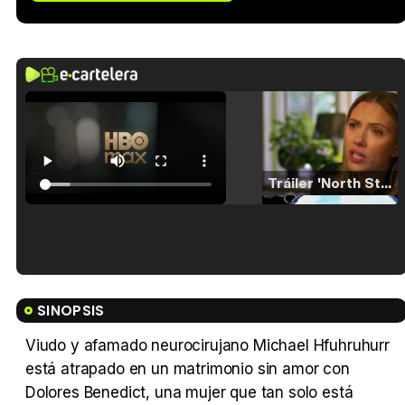
Tráiler 'North Star' (2023)
Tráiler en español de 'La isla olvidada'
SINOPSIS
Viudo y afamado neurocirujano Michael Hfuhruhurr
está atrapado en un matrimonio sin amor con
Tráiler 'Vida perra' (2026)
Dolores Benedict, una mujer que tan solo está