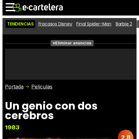
TENDENCIAS
Fracasos Disney
Final Spider-Man
Barbie 2
D
Noticias
Cartelera
Eliminar anuncios
Series
Vídeos
Fotos
Premios
Críticas
Entradas
Portada
Películas
Un genio con dos
cerebros
1983
2,8