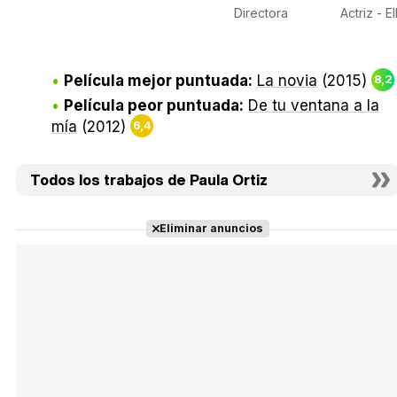
Directora
Actriz - E
Película mejor puntuada:
La novia
(2015)
8,2
Película peor puntuada:
De tu ventana a la
mía
(2012)
6,4
Todos los trabajos de Paula Ortiz
Eliminar anuncios