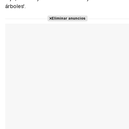
árboles'.
Eliminar anuncios
Tráiler Oficial en VOSE 'The Audacity'
Tráiler en español 'Outcome' (2026)
Tráiler 'Do Not Enter' (2026)