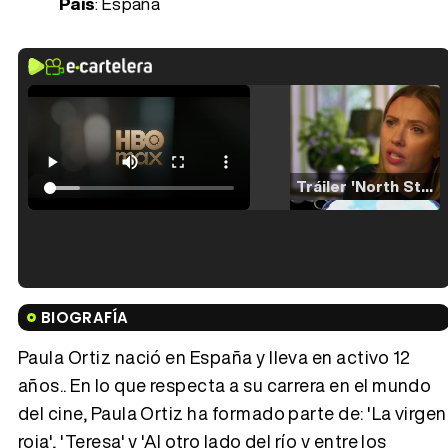
País
: España
Tráiler 'North Star' (2023)
Tráiler en español de 'La isla olvidada'
BIOGRAFÍA
Paula Ortiz nació en España y lleva en activo 12
años.. En lo que respecta a su carrera en el mundo
del cine, Paula Ortiz ha formado parte de: 'La virgen
Tráiler 'Vida perra' (2026)
roja', 'Teresa' y 'Al otro lado del río y entre los