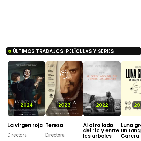
ÚLTIMOS TRABAJOS: PELÍCULAS Y SERIES
6,4
7,0
2024
2023
2022
20
La virgen roja
Teresa
Al otro lado
Luna gr
del río y entre
un tang
Directora
Directora
los árboles
García 