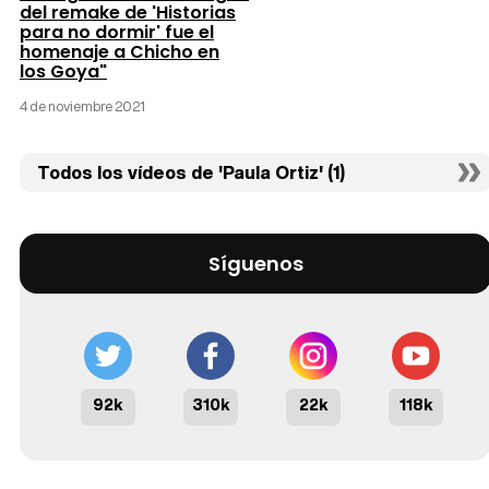
del remake de 'Historias
para no dormir' fue el
homenaje a Chicho en
los Goya"
4 de noviembre 2021
Todos los vídeos de 'Paula Ortiz' (1)
Síguenos
92k
310k
22k
118k