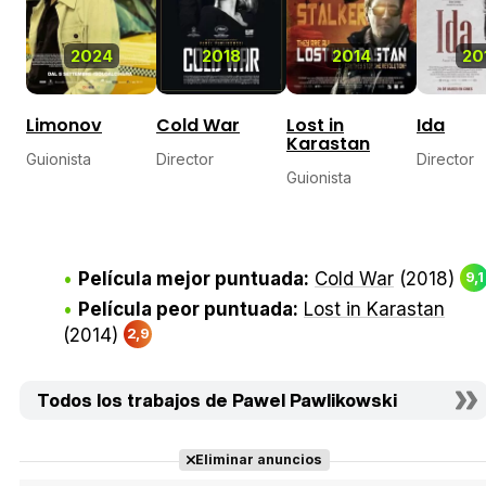
2024
2018
2014
20
Limonov
Cold War
Lost in
Ida
Karastan
Guionista
Director
Director
Guionista
Película mejor puntuada:
Cold War
(2018)
9,1
Película peor puntuada:
Lost in Karastan
(2014)
2,9
Todos los trabajos de Pawel Pawlikowski
Eliminar anuncios