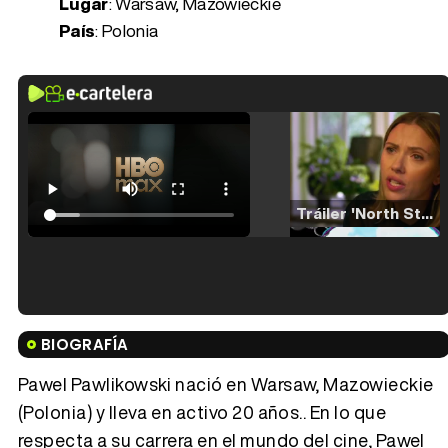
Lugar
: Warsaw, Mazowieckie
País
: Polonia
Tráiler 'North Star' (2023)
Tráiler en español de 'La isla olvidada'
BIOGRAFÍA
Pawel Pawlikowski nació en Warsaw, Mazowieckie
(Polonia) y lleva en activo 20 años.. En lo que
respecta a su carrera en el mundo del cine, Pawel
Tráiler 'Vida perra' (2026)