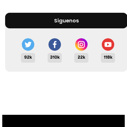
Síguenos
92k
310k
22k
118k