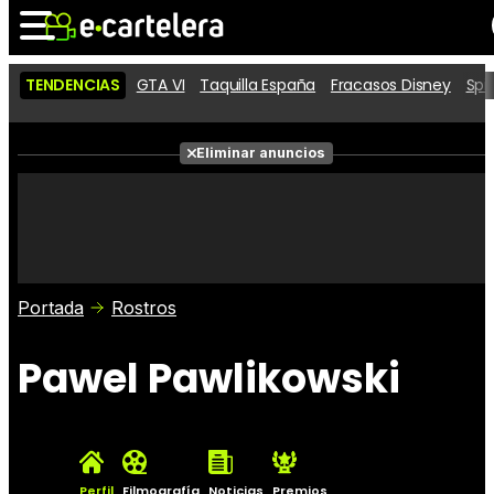
TENDENCIAS
GTA VI
Taquilla España
Fracasos Disney
Spi
Noticias
Cartelera
Películas
Eliminar anuncios
Series
Vídeos
Taquilla
Fotos
Premios
Rostros
Críticas
Entradas
Portada
Rostros
Pawel Pawlikowski
Perfil
Filmografía
Noticias
Premios