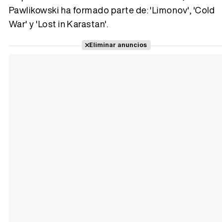
Pawlikowski ha formado parte de: 'Limonov', 'Cold
War' y 'Lost in Karastan'.
Eliminar anuncios
Tráiler Oficial en VOSE 'The Audacity'
Tráiler en español 'Outcome' (2026)
Tráiler 'Do Not Enter' (2026)