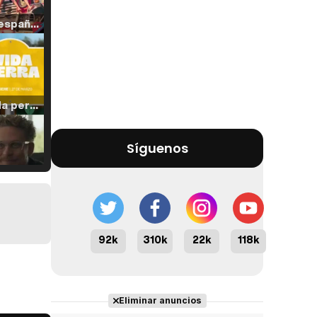
Tráiler en español de 'La isla olvidada'
Tráiler 'Vida perra' (2026)
Síguenos
Tráiler Oficial en VOSE 'The Audacity'
92k
310k
22k
118k
Tráiler en español 'Outcome' (2026)
Eliminar anuncios