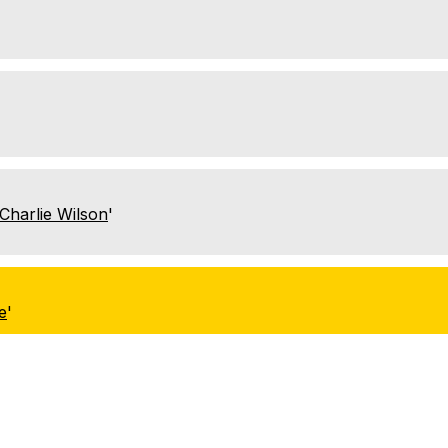
Charlie Wilson
'
e
'