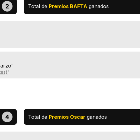
2
Total de
Premios BAFTA
ganados
marzo
'
tes)
'
4
Total de
Premios Oscar
ganados