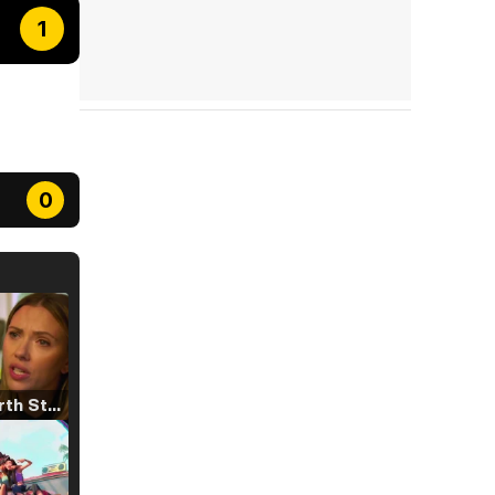
1
0
Tráiler 'North Star' (2023)