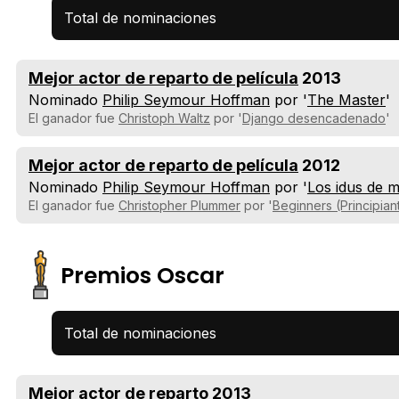
Total de nominaciones
Mejor actor de reparto de película
2013
Nominado
Philip Seymour Hoffman
por '
The Master
'
El ganador fue
Christoph Waltz
por '
Django desencadenado
'
Mejor actor de reparto de película
2012
Nominado
Philip Seymour Hoffman
por '
Los idus de 
El ganador fue
Christopher Plummer
por '
Beginners (Principian
Premios Oscar
Total de nominaciones
Mejor actor de reparto
2013