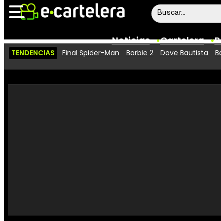
Noticias
Cartelera
P
TENDENCIAS
Final Spider-Man
Barbie 2
Dave Bautista
B
Noticias
Cartelera
Vídeos
Taquilla
Rostros
Críticas