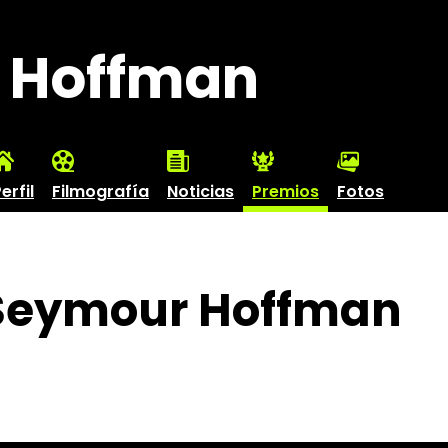
r Hoffman
erfil
Filmografía
Noticias
Premios
Fotos
 Seymour Hoffman