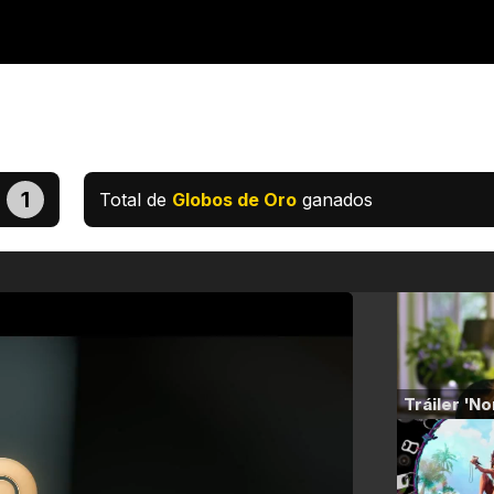
1
Total de
Globos de Oro
ganados