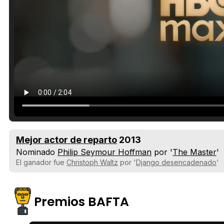
Mejor actor de reparto
2013
Nominado
Philip Seymour Hoffman
por '
The Master
'
El ganador fue
Christoph Waltz
por '
Django desencadenado
'
Premios BAFTA