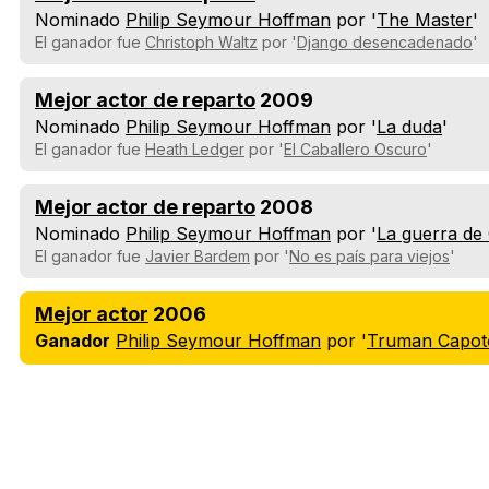
Nominado
Philip Seymour Hoffman
por '
The Master
'
El ganador fue
Christoph Waltz
por '
Django desencadenado
'
Mejor actor de reparto
2009
Nominado
Philip Seymour Hoffman
por '
La duda
'
El ganador fue
Heath Ledger
por '
El Caballero Oscuro
'
Mejor actor de reparto
2008
Nominado
Philip Seymour Hoffman
por '
La guerra de 
El ganador fue
Javier Bardem
por '
No es país para viejos
'
Mejor actor
2006
Ganador
Philip Seymour Hoffman
por '
Truman Capot