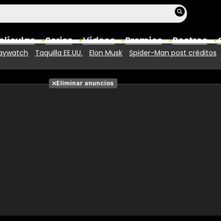
elículas
Series
Vídeos
Premios
Rostros
aywatch
Taquilla EE.UU.
Elon Musk
Spider-Man post créditos
Películas
Eliminar anuncios
Fotos
Entradas