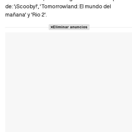
de: '¡Scooby!', 'Tomorrowland: El mundo del
mañana' y 'Rio 2'.
Tráiler Oficial en VOSE 'The Audacity'
Eliminar anuncios
Tráiler en español 'Outcome' (2026)
Tráiler 'Do Not Enter' (2026)