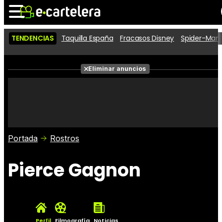
TENDENCIAS
Taquilla España
Fracasos Disney
Spider-Man 
Noticias
Cartelera
Películas
Eliminar anuncios
Series
Vídeos
Taquilla
Fotos
Premios
Rostros
Críticas
Entradas
Portada
Rostros
Pierce Gagnon
Perfil
Filmografía
Noticias