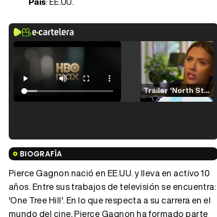
País
: EE.UU.
Tráiler 'North Star' (2023)
Tráiler en español de 'La isla olvidada'
BIOGRAFÍA
Pierce Gagnon nació en EE.UU. y lleva en activo 10
años. Entre sus trabajos de televisión se encuentra:
'One Tree Hill'. En lo que respecta a su carrera en el
Tráiler 'Vida perra' (2026)
mundo del cine, Pierce Gagnon ha formado parte