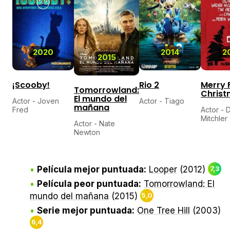
5,9
5,0
6,5
2020
2014
2
2015
¡Scooby!
Rio 2
Merry F
Tomorrowland:
Chris
El mundo del
Actor - Joven
Actor - Tiago
mañana
Fred
Actor - 
Mitchler
Actor - Nate
Newton
Película mejor puntuada:
Looper
(2012)
7,3
Película peor puntuada:
Tomorrowland: El
mundo del mañana
(2015)
5,0
Serie mejor puntuada:
One Tree Hill
(2003)
6,4