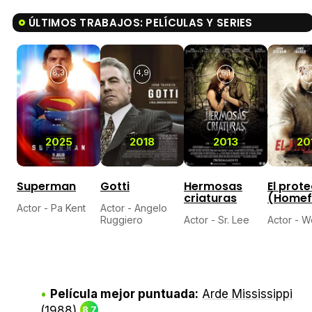
ÚLTIMOS TRABAJOS: PELÍCULAS Y SERIES
8,3
4,9
6,1
6,
2025
2018
2013
20
Superman
Gotti
Hermosas
El prot
criaturas
(Homef
Actor - Pa Kent
Actor - Angelo
Ruggiero
Actor - Sr. Lee
Actor - W
Película mejor puntuada:
Arde Mississippi
(1988)
8,7