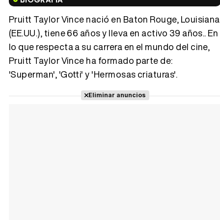
Pruitt Taylor Vince nació en Baton Rouge, Louisiana
(EE.UU.), tiene 66 años y lleva en activo 39 años.. En
lo que respecta a su carrera en el mundo del cine,
Tráiler 'Vida perra' (2026)
Pruitt Taylor Vince ha formado parte de:
'Superman', 'Gotti' y 'Hermosas criaturas'.
Eliminar anuncios
Tráiler Oficial en VOSE 'The Audacity'
Tráiler en español 'Outcome' (2026)
Tráiler 'Do Not Enter' (2026)