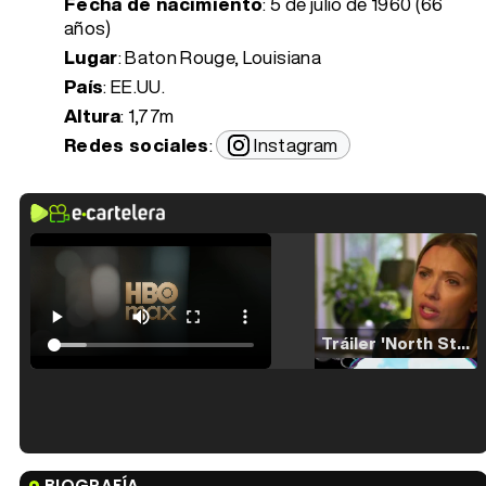
Fecha de nacimiento
:
5 de julio de 1960 (66
años)
Lugar
: Baton Rouge, Louisiana
País
: EE.UU.
Altura
: 1,77m
Redes sociales
:
Instagram
Tráiler 'North Star' (2023)
Tráiler en español de 'La isla olvidada'
BIOGRAFÍA