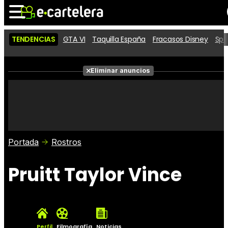
TENDENCIAS
GTA VI
Taquilla España
Fracasos Disney
Spi
Noticias
Cartelera
Películas
Eliminar anuncios
Series
Vídeos
Taquilla
Fotos
Premios
Rostros
Críticas
Entradas
Portada
Rostros
Pruitt Taylor Vince
Perfil
Filmografía
Noticias