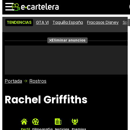
TENDENCIAS
GTA VI
Taquilla España
Fracasos Disney
Spi
Noticias
Cartelera
Películas
Eliminar anuncios
Series
Vídeos
Taquilla
Fotos
Premios
Rostros
Críticas
Entradas
Portada
Rostros
Rachel Griffiths
Perfil
Filmografía
Noticias
Premios