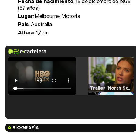
Fecha de nacimiento
:
18 de diciembre de 1968
(57 años)
Lugar
: Melbourne, Victoria
País
: Australia
Altura
: 1,77m
Tráiler 'North Star' (2023)
Tráiler en español de 'La isla olvidada'
BIOGRAFÍA