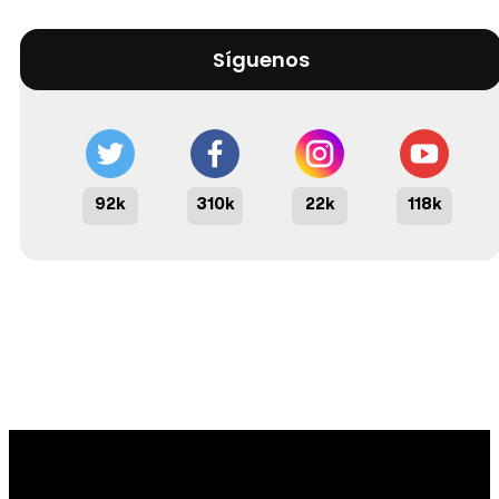
Síguenos
92k
310k
22k
118k