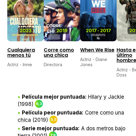
6,2
5,5
7,
2023
2019
2017
-
2017
20
Cualquiera
Corre como
When We Rise
Hasta e
menos tú
una chica
último
Actriz - Diane
hombr
Actriz - Innie
Directora
Jones
Actriz - B
Doss
Película mejor puntuada:
Hilary y Jackie
(1998)
9,3
Película peor puntuada:
Corre como una
chica
(2019)
5,5
Serie mejor puntuada:
A dos metros bajo
tierra
(2001)
7,8