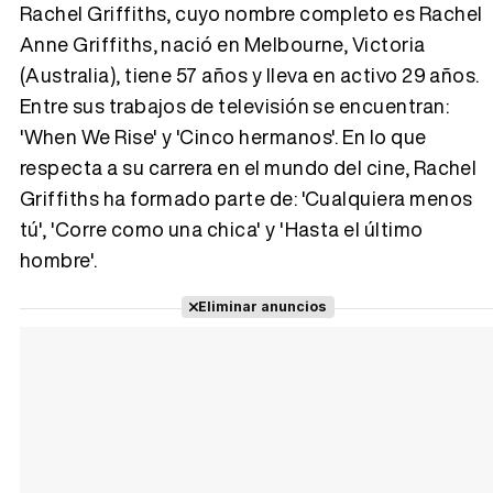
Rachel Griffiths, cuyo nombre completo es Rachel
Anne Griffiths, nació en Melbourne, Victoria
(Australia), tiene 57 años y lleva en activo 29 años.
Tráiler 'Vida perra' (2026)
Entre sus trabajos de televisión se encuentran:
'When We Rise' y 'Cinco hermanos'. En lo que
respecta a su carrera en el mundo del cine, Rachel
Griffiths ha formado parte de: 'Cualquiera menos
Tráiler Oficial en VOSE 'The Audacity'
tú', 'Corre como una chica' y 'Hasta el último
hombre'.
Eliminar anuncios
Tráiler en español 'Outcome' (2026)
Tráiler 'Do Not Enter' (2026)