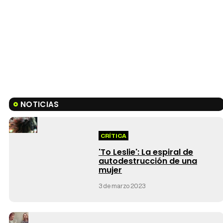
NOTICIAS
CRÍTICA
'To Leslie': La espiral de
autodestrucción de una
mujer
3 de marzo 2023