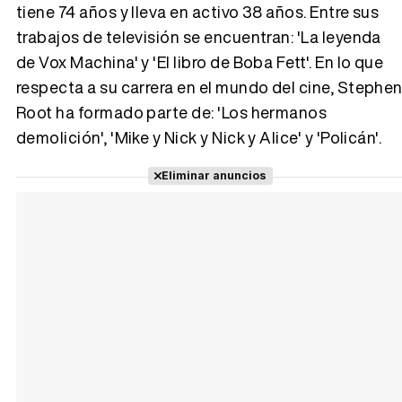
tiene 74 años y lleva en activo 38 años. Entre sus
trabajos de televisión se encuentran: 'La leyenda
Tráiler 'Vida perra' (2026)
de Vox Machina' y 'El libro de Boba Fett'. En lo que
respecta a su carrera en el mundo del cine, Stephe
Root ha formado parte de: 'Los hermanos
demolición', 'Mike y Nick y Nick y Alice' y 'Policán'.
Tráiler Oficial en VOSE 'The Audacity'
Eliminar anuncios
Tráiler en español 'Outcome' (2026)
Tráiler 'Do Not Enter' (2026)