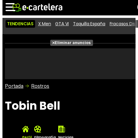
TENDENCIAS
X Men
GTA VI
Taquilla España
Fracasos Dis
Noticias
Cartelera
Películas
Eliminar anuncios
Series
Vídeos
Taquilla
Fotos
Premios
Rostros
Críticas
Entradas
Portada
Rostros
Tobin Bell
Perfil
Filmografía
Noticias