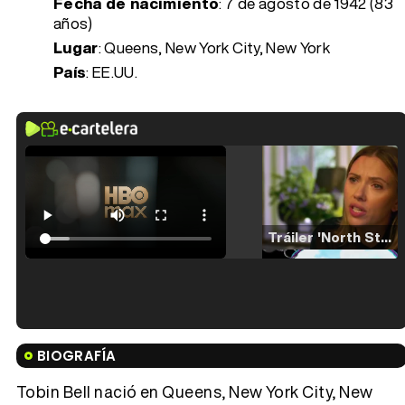
Fecha de nacimiento
:
7 de agosto de 1942 (83
años)
Lugar
: Queens, New York City, New York
País
: EE.UU.
Tráiler 'North Star' (2023)
Tráiler en español de 'La isla olvidada'
BIOGRAFÍA
Tobin Bell nació en Queens, New York City, New