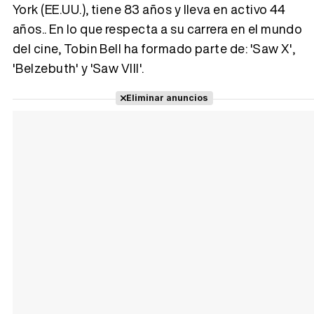
York (EE.UU.), tiene 83 años y lleva en activo 44
años.. En lo que respecta a su carrera en el mundo
Tráiler 'Vida perra' (2026)
del cine, Tobin Bell ha formado parte de: 'Saw X',
'Belzebuth' y 'Saw VIII'.
Eliminar anuncios
Tráiler Oficial en VOSE 'The Audacity'
Tráiler en español 'Outcome' (2026)
Tráiler 'Do Not Enter' (2026)