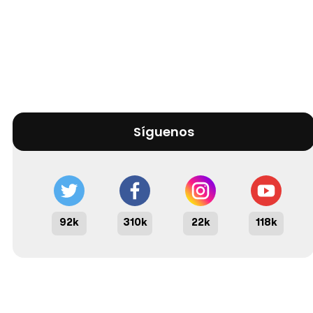
Síguenos
92k
310k
22k
118k