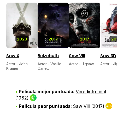
7,0
4,6
5,
2023
2017
2017
20
Saw X
Belzebuth
Saw VIII
Saw 3D
Actor - John
Actor - Vasilio
Actor - Jigsaw
Actor - J
Kramer
Canetti
Película mejor puntuada:
Veredicto final
(1982)
9,1
Película peor puntuada:
Saw VIII
(2017)
4,6