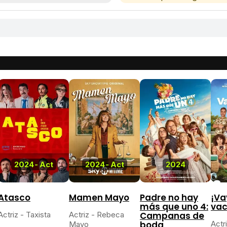
5,9
2024
-
Act
2024
-
Act
2024
Atasco
Mamen Mayo
Padre no hay
¡Va
más que uno 4:
vac
Actriz - Taxista
Actriz - Rebeca
Campanas de
boda
Actr
Mayo