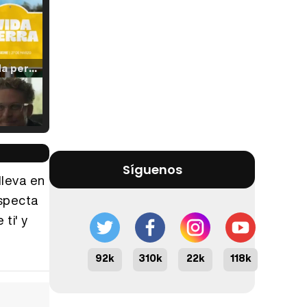
Tráiler 'Vida perra' (2026)
Tráiler Oficial en VOSE 'The Audacity'
Síguenos
lleva en
especta
ti' y
Tráiler en español 'Outcome' (2026)
92k
310k
22k
118k
Tráiler 'Do Not Enter' (2026)