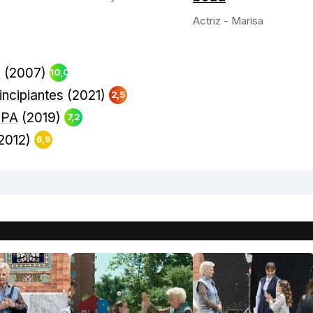
Actriz - Marisa
o
(2007)
10,0
incipiantes
(2021)
2,5
MPA
(2019)
7,2
2012)
6,9