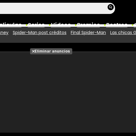
elículas
Series
Vídeos
Premios
Rostros
sney
Spider-Man post créditos
Final Spider-Man
Las chicas 
Películas
Eliminar anuncios
Fotos
Entradas