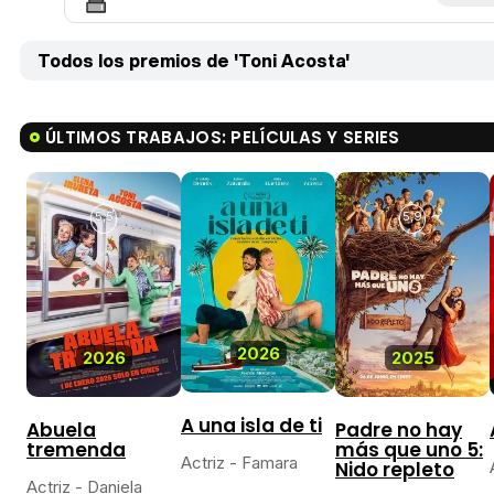
Todos los premios de 'Toni Acosta'
ÚLTIMOS TRABAJOS: PELÍCULAS Y SERIES
5,5
5,9
2026
2026
2025
A una isla de ti
Abuela
Padre no hay
tremenda
más que uno 5:
Actriz - Famara
Nido repleto
Actriz - Daniela