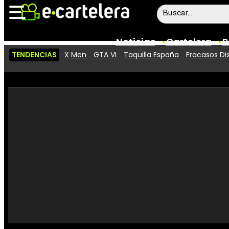
Noticias
Cartelera
P
TENDENCIAS
X Men
GTA VI
Taquilla España
Fracasos Di
Noticias
Cartelera
Vídeos
Taquilla
Rostros
Críticas