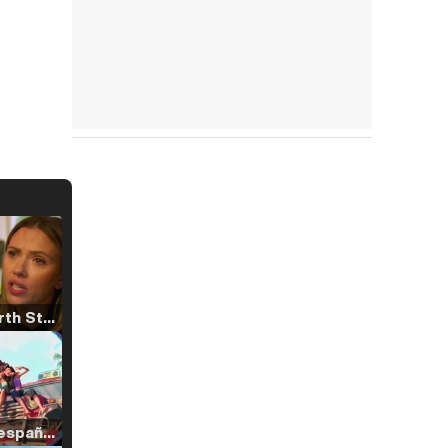
Tráiler 'North Star' (2023)
Tráiler en español de 'La isla olvidada'