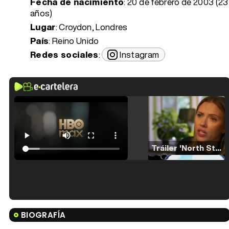
Fecha de nacimiento
:
20 de febrero de 2003 (23
años)
Lugar
: Croydon, Londres
País
: Reino Unido
Redes sociales
:
Instagram
Tráiler 'North Star' (2023)
Tráiler en español de 'La isla olvidada'
BIOGRAFÍA