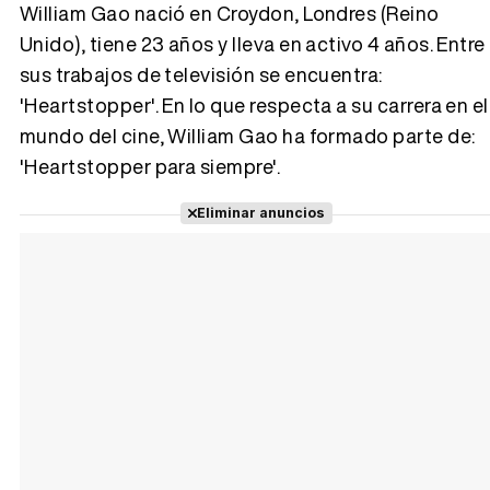
William Gao nació en Croydon, Londres (Reino
Unido), tiene 23 años y lleva en activo 4 años. Entre
sus trabajos de televisión se encuentra:
Tráiler 'Vida perra' (2026)
'Heartstopper'. En lo que respecta a su carrera en el
mundo del cine, William Gao ha formado parte de:
'Heartstopper para siempre'.
Tráiler Oficial en VOSE 'The Audacity'
Eliminar anuncios
Tráiler en español 'Outcome' (2026)
Tráiler 'Do Not Enter' (2026)