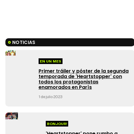
NOTICIAS
EN UN MES
Primer tráiler y póster de la segunda
temporada de 'Heartstopper' con
todos los protagonistas
enamorados en París
1 de julio 2023
BONJOUR!
'Heartstopper' pone rumbo a