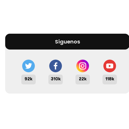
Síguenos
92k
310k
22k
118k