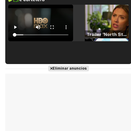
Tráiler 'North Star' (2023)
Tráiler en español de 'La isla olvidada'
Eliminar anuncios
Tráiler 'Vida perra' (2026)