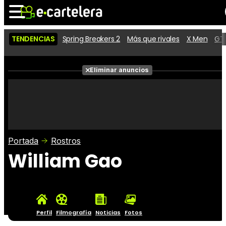
TENDENCIAS
Spring Breakers 2
Más que rivales
X Men
GTA
Noticias
Cartelera
Películas
Eliminar anuncios
Series
Vídeos
Taquilla
Fotos
Premios
Rostros
Críticas
Entradas
Portada
Rostros
William Gao
Perfil
Filmografía
Noticias
Fotos