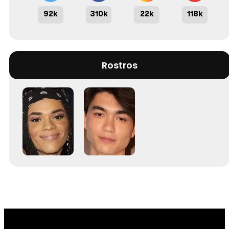
92k
310k
22k
118k
Rostros