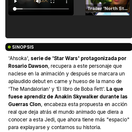
Tráiler 'North Star' (2023)
Tráiler en español de 'La isla olvidada'
SINOPSIS
'Ahsoka',
serie de 'Star Wars' protagonizada por
Rosario Dawson
, recupera a este personaje que
naciese en la animación y después se marcara un
Tráiler 'Vida perra' (2026)
aplaudido debut en carne y hueso de la mano de
'The Mandalorian' y 'El libro de Boba Fett'.
La que
fuese aprendiz de Anakin Skywalker durante las
Guerras Clon
, encabeza esta propuesta en acción
Tráiler Oficial en VOSE 'The Audacity'
real que deja atrás el mundo animado que diera a
conocer a esta Jedi, que ahora tiene más "espacio"
para explayarse y contarnos su historia.