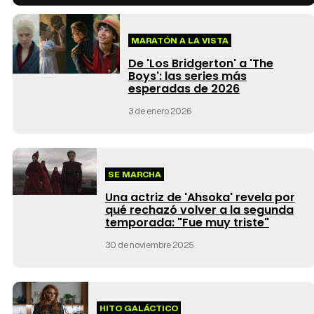
MARATÓN A LA VISTA
De 'Los Bridgerton' a 'The
Boys': las series más
esperadas de 2026
3 de enero 2026
SE MARCHA
Una actriz de 'Ahsoka' revela por
qué rechazó volver a la segunda
temporada: "Fue muy triste"
30 de noviembre 2025
HITO GALÁCTICO