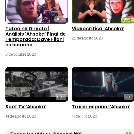
36:10
21:53
Tatooine Directo |
Videocrítica 'Ahsoka'
Análisis 'Ahsoka' Final de
22 de agosto 2023
Temporada: Dave Filoni
es humano
6 de octubre 2023
0:45
2:11
Spot TV 'Ahsoka'
Tráiler español 'Ahsoka'
14 de agosto 2023
11 de julio 2023