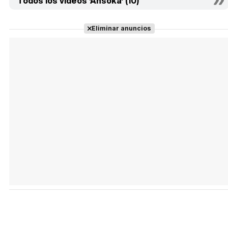
Todos los vídeos 'Ahsoka' (10)
Eliminar anuncios