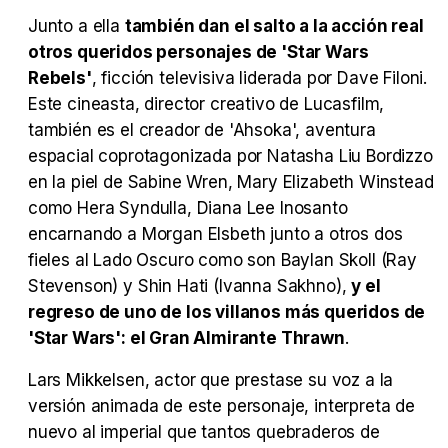
Junto a ella
también dan el salto a la acción real
Tráiler en español 'Outcome' (2026)
otros queridos personajes de 'Star Wars
Rebels'
, ficción televisiva liderada por Dave Filoni.
Este cineasta, director creativo de Lucasfilm,
también es el creador de 'Ahsoka', aventura
Tráiler 'Do Not Enter' (2026)
espacial coprotagonizada por Natasha Liu Bordizzo
en la piel de Sabine Wren, Mary Elizabeth Winstead
como Hera Syndulla, Diana Lee Inosanto
encarnando a Morgan Elsbeth junto a otros dos
fieles al Lado Oscuro como son Baylan Skoll (Ray
Stevenson) y Shin Hati (Ivanna Sakhno),
y el
regreso de uno de los villanos más queridos de
'Star Wars': el Gran Almirante Thrawn
.
Lars Mikkelsen, actor que prestase su voz a la
versión animada de este personaje, interpreta de
nuevo al imperial que tantos quebraderos de