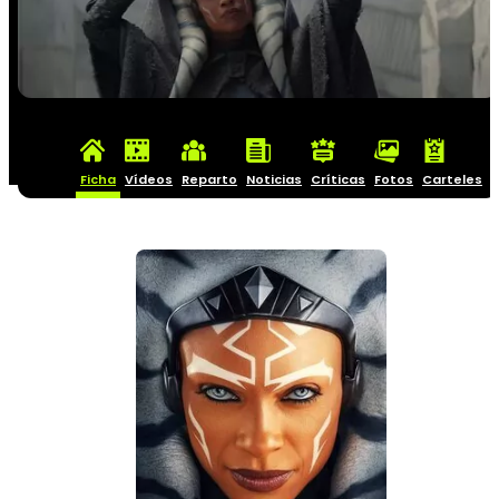
Ficha
Vídeos
Reparto
Noticias
Críticas
Fotos
Carteles