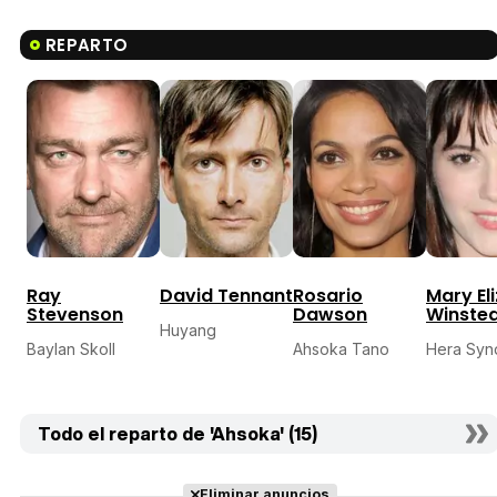
REPARTO
Ray
David Tennant
Rosario
Mary El
Stevenson
Dawson
Winste
Huyang
Baylan Skoll
Ahsoka Tano
Hera Synd
Todo el reparto de 'Ahsoka' (15)
Eliminar anuncios