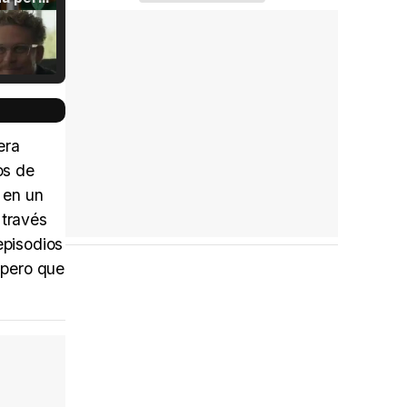
Tráiler Oficial en VOSE 'The Audacity'
era
os de
e en un
Tráiler en español 'Outcome' (2026)
 través
episodios
 pero que
Tráiler 'Do Not Enter' (2026)