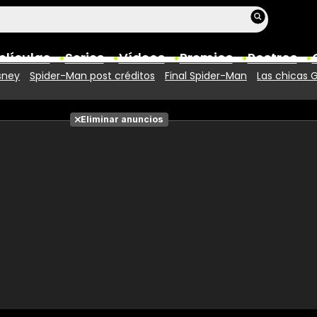
elículas
Series
Vídeos
Premios
Rostros
sney
Spider-Man post créditos
Final Spider-Man
Las chicas 
Películas
Eliminar anuncios
Fotos
Entradas