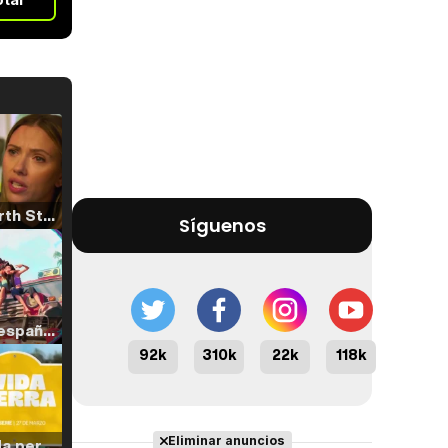
Tráiler 'North Star' (2023)
Síguenos
Tráiler en español de 'La isla olvidada'
92k
310k
22k
118k
Eliminar anuncios
Tráiler 'Vida perra' (2026)