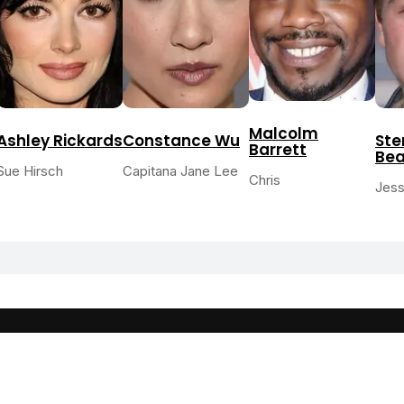
Malcolm
Ashley Rickards
Constance Wu
Ste
Barrett
Be
Sue Hirsch
Capitana Jane Lee
Chris
Jes