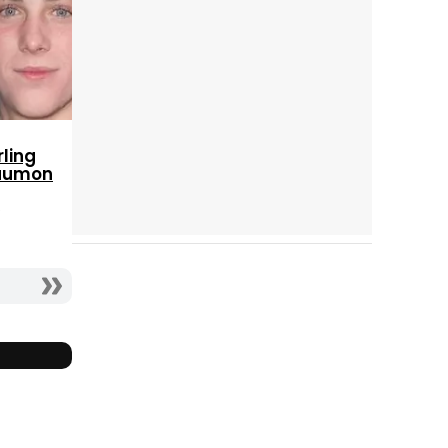
rling
aumon
s