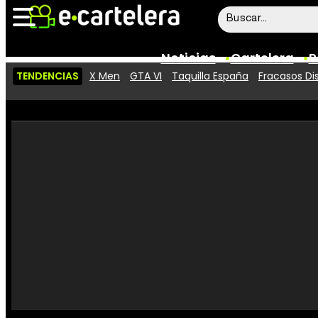
Noticias
Cartelera
P
TENDENCIAS
X Men
GTA VI
Taquilla España
Fracasos Di
Noticias
Cartelera
Vídeos
Taquilla
Rostros
Críticas