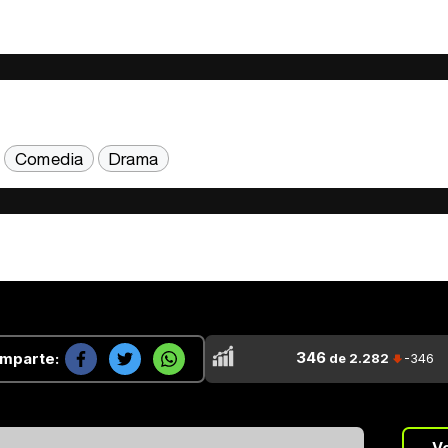
Comedia
Drama
346
mparte:
de 2.282
-346
...
V