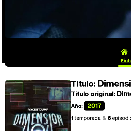
Fic
Dimensi
Título:
Dim
Título original:
2017
Año:
1
temporada
6
episodi