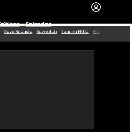
Críticas
Entradas
Dave Bautista
Baywatch
Taquilla EE.UU.
Elon Musk
Series
Premios