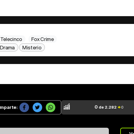
Telecinco
Fox Crime
Drama
Misterio
0
mparte:
de 2.282
0
...
V