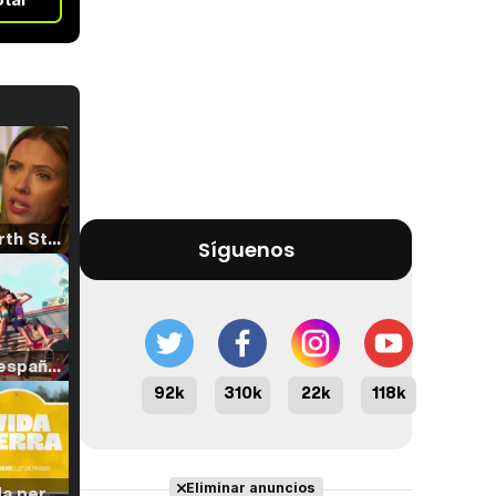
Tráiler 'North Star' (2023)
Síguenos
Tráiler en español de 'La isla olvidada'
92k
310k
22k
118k
Eliminar anuncios
Tráiler 'Vida perra' (2026)