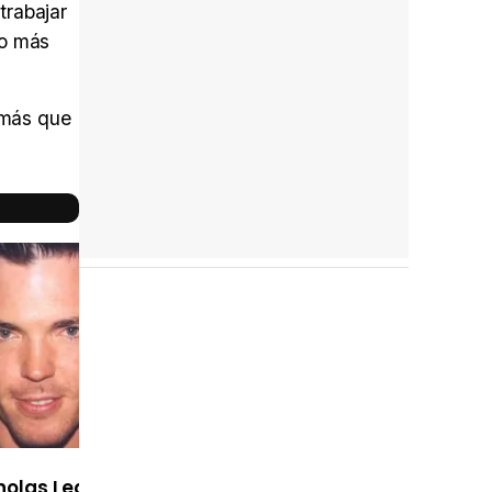
trabajar
ho más
o más que
Reparto
completo
holas Lea