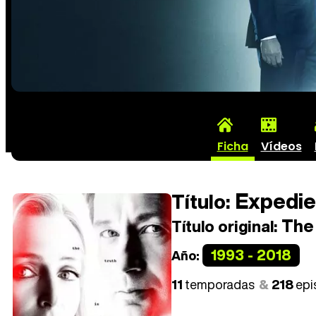
Ficha
Vídeos
Expedie
Título:
The 
Título original:
1993 - 2018
Año:
11
temporadas
218
epi