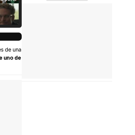
Tráiler Oficial en VOSE 'The Audacity'
es de una
ue uno de
Tráiler en español 'Outcome' (2026)
Tráiler 'Do Not Enter' (2026)