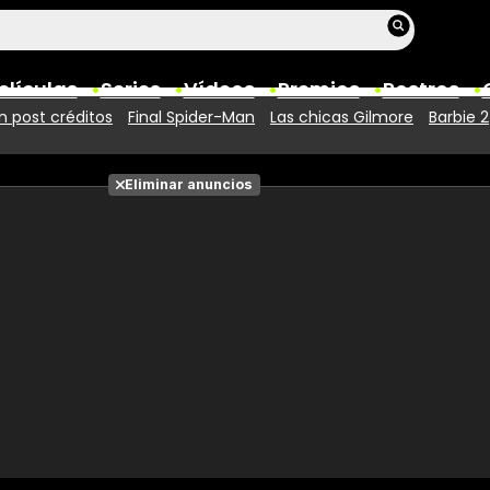
elículas
Series
Vídeos
Premios
Rostros
 post créditos
Final Spider-Man
Las chicas Gilmore
Barbie 2
Películas
Eliminar anuncios
Fotos
Entradas