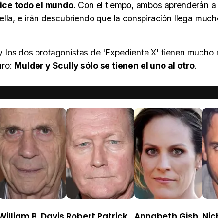
ice todo el mundo
. Con el tiempo, ambos aprenderán a 
de ella, e irán descubriendo que la conspiración llega muc
il y los dos protagonistas de 'Expediente X' tienen much
uro:
Mulder y Scully sólo se tienen el uno al otro
.
William B. Davis
Robert Patrick
Annabeth Gish
Nic