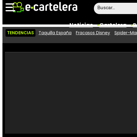
Noticias
Cartelera
P
TENDENCIAS
Taquilla España
Fracasos Disney
Spider-Man
Noticias
Cartelera
Vídeos
Taquilla
Rostros
Críticas