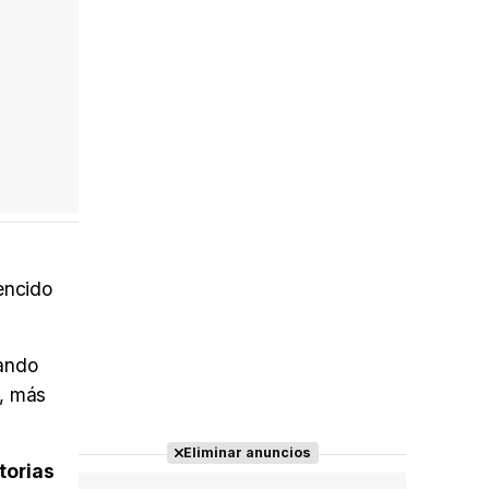
encido
uando
O, más
Eliminar anuncios
torias