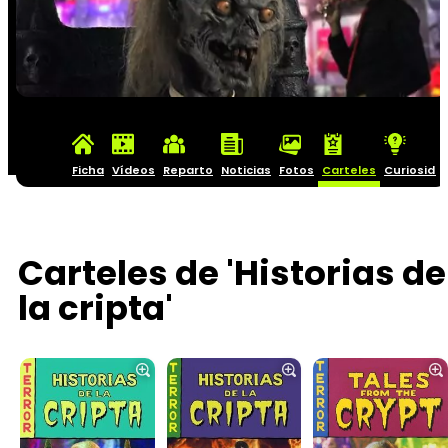
Ficha
Vídeos
Reparto
Noticias
Fotos
Carteles
Curiosida
Carteles de 'Historias de
la cripta'