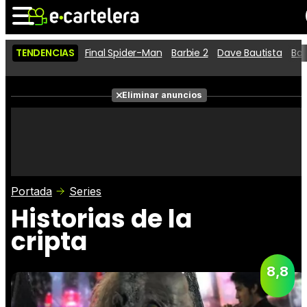
TENDENCIAS
Final Spider-Man
Barbie 2
Dave Bautista
Ba
Noticias
Cartelera
Películas
Eliminar anuncios
Series
Vídeos
Taquilla
Fotos
Premios
Rostros
Críticas
Entradas
Portada
Series
Historias de la
cripta
8,8