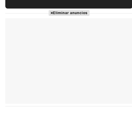
Tráiler en español de 'La isla olvidada'
Eliminar anuncios
Tráiler 'Vida perra' (2026)
Tráiler Oficial en VOSE 'The Audacity'
Tráiler en español 'Outcome' (2026)